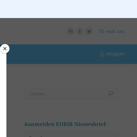
CONTENT
OVER RIK RIEZEBOS
OVER EURIB
mail ons
Inloggen
Search:
Aanmelden EURIB Nieuwsbrief