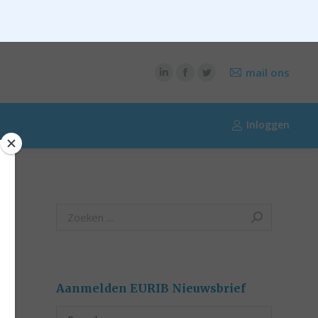
CONTENT
OVER RIK RIEZEBOS
OVER EURIB
mail ons
Inloggen
Search:
Aanmelden EURIB Nieuwsbrief