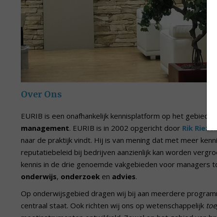
Over Ons
EURIB is een onafhankelijk kennisplatform op het gebied 
management
. EURIB is in 2002 opgericht door
Rik Rieze
naar de praktijk vindt. Hij is van mening dat met meer ken
reputatiebeleid bij bedrijven aanzienlijk kan worden vergr
kennis in de drie genoemde vakgebieden voor managers to
onderwijs
,
onderzoek
en
advies
.
Op onderwijsgebied dragen wij bij aan meerdere program
centraal staat. Ook richten wij ons op wetenschappelijk
toe