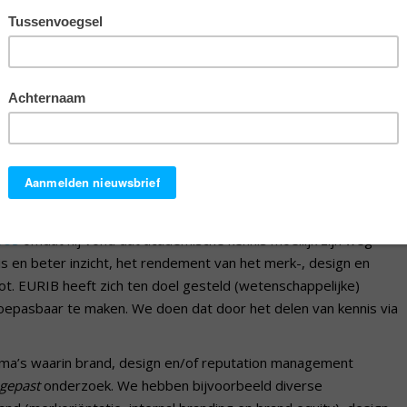
van
brand management
,
design
management
en
reputation
bos
omdat hij vond dat academische kennis moeilijk zijn weg
nis en beter inzicht, het rendement van het merk-, design en
oot. EURIB heeft zich ten doel gesteld (wetenschappelijke)
epasbaar te maken. We doen dat door het delen van kennis via
ma’s waarin brand, design en/of reputation management
gepast
onderzoek. We hebben bijvoorbeeld diverse