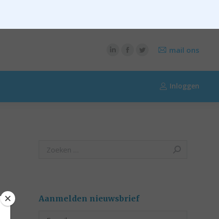
CONTENT
OVER RIK RIEZEBOS
OVER EURIB
mail ons
Inloggen
Search:
Aanmelden nieuwsbrief