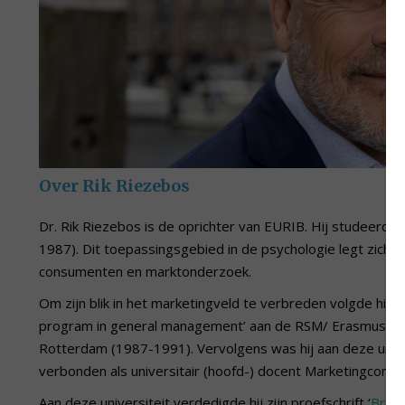
Over Rik Riezebos
Dr. Rik Riezebos is de oprichter van EURIB. Hij studeerde
1987). Dit toepassingsgebied in de psychologie legt zich
consumenten en marktonderzoek.
Om zijn blik in het marketingveld te verbreden volgde hij d
program in general management’ aan de RSM/ Erasmus Uni
Rotterdam (1987-1991). Vervolgens was hij aan deze unive
verbonden als universitair (hoofd-) docent Marketingcomm
Aan deze universiteit verdedigde hij zijn proefschrift ‘
Brand