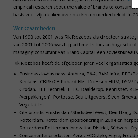
empirical research about the value of brands to consumers’.
basis voor zijn denken over merken en merkenbeleid. In 20
Werkzaamheden
Van 1998 tot 2001 was Rik Riezebos als directeur strat
van 2001 tot 2006 was hij parttime lector aan hogeschool 
managing consultant van Brand Capital, een adviesbureau 
Rik Riezebos heeft de afgelopen jaren veel organisaties g
Business-to-business: Anthura, B&A, BAM Infra, BFG/B
Keukens, CBRE/CB Richard Ellis, Driessen HRM, DSM/Dy
Grodan, TBI Techniek, ITHO Daalderop, Kennisnet, KLM
(verpakkingen), Portbase, Sdu Uitgevers, Sivon, Smeva
Vegetables.
City brands: Amsterdam/Stadsdeel West, Den Haag, Do
Rotterdam, Rotterdam (positionering in 2004 en herpos
Rotterdam/Rotterdam Innovation District, Súdwest-Frys
Consumentenproducten: Aviko, ECOstyle, Engie, Freedom