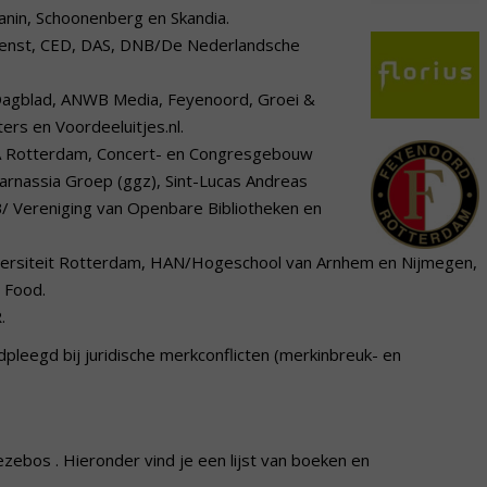
anin, Schoonenberg en Skandia.
dienst, CED, DAS, DNB/De Nederlandsche
Dagblad, ANWB Media, Feyenoord, Groei &
rs en Voordeeluitjes.nl.
CDA Rotterdam, Concert- en Congresgebouw
rnassia Groep (ggz), Sint-Lucas Andreas
 Vereniging van Openbare Bibliotheken en
versiteit Rotterdam, HAN/Hogeschool van Arnhem en Nijmegen,
 Food.
.
pleegd bij juridische merkconflicten (merkinbreuk- en
ezebos . Hieronder vind je een lijst van boeken en