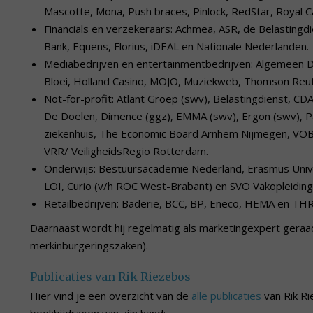
Mascotte, Mona, Push braces, Pinlock, RedStar, Royal C
Financials en verzekeraars: Achmea, ASR, de Belasting
Bank, Equens, Florius, iDEAL en Nationale Nederlanden.
Mediabedrijven en entertainmentbedrijven: Algemeen 
Bloei, Holland Casino, MOJO, Muziekweb, Thomson Reute
Not-for-profit: Atlant Groep (swv), Belastingdienst, 
De Doelen, Dimence (ggz), EMMA (swv), Ergon (swv), Pa
ziekenhuis, The Economic Board Arnhem Nijmegen, VOB/
VRR/ VeiligheidsRegio Rotterdam.
Onderwijs: Bestuursacademie Nederland, Erasmus Uni
LOI, Curio (v/h ROC West-Brabant) en SVO Vakopleiding
Retailbedrijven: Baderie, BCC, BP, Eneco, HEMA en THR
Daarnaast wordt hij regelmatig als marketingexpert geraad
merkinburgeringszaken).
Publicaties van Rik Riezebos
Hier vind je een overzicht van de
alle publicaties
van Rik Ri
boekbijdragen van zijn hand: