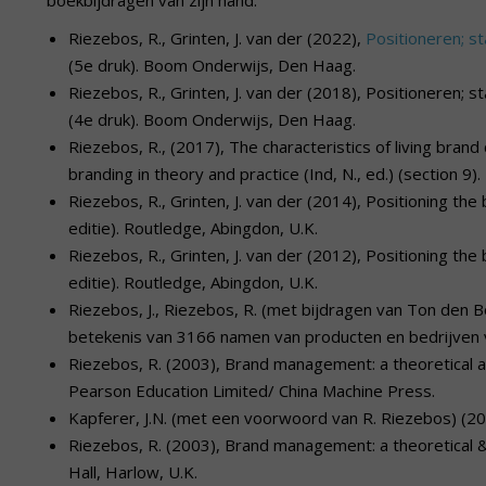
Riezebos, R., Grinten, J. van der (2022),
Positioneren; s
(5e druk). Boom Onderwijs, Den Haag.
Riezebos, R., Grinten, J. van der (2018), Positioneren;
(4e druk). Boom Onderwijs, Den Haag.
Riezebos, R., (2017), The characteristics of living brand 
branding in theory and practice (Ind, N., ed.) (section 9
Riezebos, R., Grinten, J. van der (2014), Positioning th
editie). Routledge, Abingdon, U.K.
Riezebos, R., Grinten, J. van der (2012), Positioning th
editie). Routledge, Abingdon, U.K.
Riezebos, J., Riezebos, R. (met bijdragen van Ton den
betekenis van 3166 namen van producten en bedrijven 
Riezebos, R. (2003), Brand management: a theoretical an
Pearson Education Limited/ China Machine Press.
Kapferer, J.N. (met een voorwoord van R. Riezebos) (2
Riezebos, R. (2003), Brand management: a theoretical & 
Hall, Harlow, U.K.