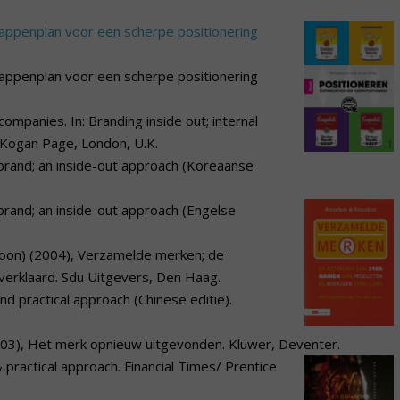
tappenplan voor een scherpe positionering
 stappenplan voor een scherpe positionering
companies. In: Branding inside out; internal
). Kogan Page, London, U.K.
e brand; an inside-out approach (Koreaanse
e brand; an inside-out approach (Engelse
 Boon) (2004), Verzamelde merken; de
verklaard. Sdu Uitgevers, Den Haag.
d practical approach (Chinese editie).
003), Het merk opnieuw uitgevonden. Kluwer, Deventer.
practical approach. Financial Times/ Prentice