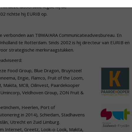
 In deze dissertatie legde hij de
02 richtte hij EURIB op.
egie verbonden aan TBWA/ARA Communicatieadviesbureau. En
Inholland te Rotterdam. Sinds 2002 is hij directeur van EURIB en
voor strategische merkvraagstukken.
eadviseerd:
ieze Food Group, Blue Dragon, Bruynzeel
neema, Engie, Flamco, Fruit of the Loom,
, Makita, MCB, Oilinvest, Paardekooper
, Umincorp, Veldhoven Group, ZON Fruit &
etinchem, Heerlen, Port of
itionering in 2014), Schiedam, Stadhavens
lân, Utrecht en Zuid Limburg.
 Internet, Greetz, Look-o-Look, Makita,