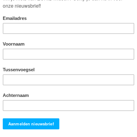
 economische psychologie aan de Universiteit van Tilburg (1983-
 toe op het keuzegedrag van consumenten, het beïnvloeden van
aarna het ‘Phd.
versiteit
rsiteit
unicatie en Merkenbeleid (1991-2001).
- added value
; theory and