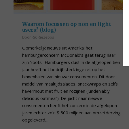
Waarom focussen op non en light
users? (blog)
Door
Rik Riezebos
Opmerkelijk nieuws uit Amerika: het
hamburgerconcern McDonald’s gaat terug naar
zijn ‘roots’. Hamburgers dus! In de afgelopen tien
jaar heeft het bedrijf sterk ingezet op het
binnenhalen van nieuwe consumenten. Dit door
middel van maaltijdsalades, snackwraps en zelfs
havermout met fruit en rozijnen (‘undeniably
delicious oatmeal’). De jacht naar nieuwe
consumenten heeft het concern in de afgelopen
jaren echter zo’n $ 500 miljoen aan omzetderving
opgeleverd…