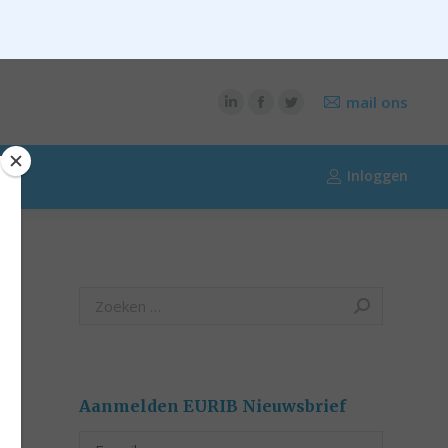
CONTENT
OVER RIK RIEZEBOS
OVER EURIB
mail ons
Inloggen
Search:
Aanmelden EURIB Nieuwsbrief