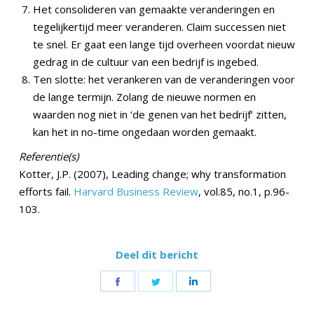
Het consolideren van gemaakte veranderingen en
tegelijkertijd meer veranderen. Claim successen niet
te snel. Er gaat een lange tijd overheen voordat nieuw
gedrag in de cultuur van een bedrijf is ingebed.
Ten slotte: het verankeren van de veranderingen voor
de lange termijn. Zolang de nieuwe normen en
waarden nog niet in ‘de genen van het bedrijf’ zitten,
kan het in no-time ongedaan worden gemaakt.
Referentie(s)
Kotter, J.P. (2007), Leading change; why transformation
efforts fail.
Harvard Business Review
, vol.85, no.1, p.96-
103.
Deel dit bericht
Share
Share
Share
on
on
on