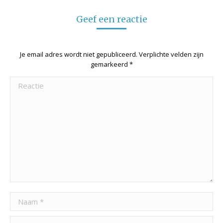
Facebook
Twitter
LinkedIn
Geef een reactie
Je email adres wordt niet gepubliceerd. Verplichte velden zijn
gemarkeerd
*
Reactie
Naam *
Email *