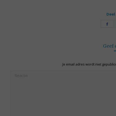
Deel 
Sh
on
Fa
Geef 
Je email adres wordt niet gepubli
Reactie