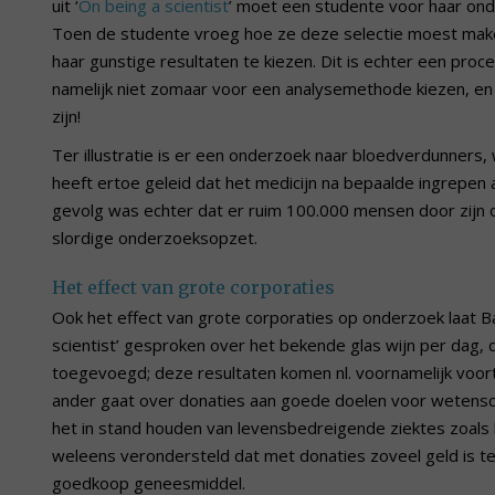
uit ‘
On being a scientist
’ moet een studente voor haar onde
Toen de studente vroeg hoe ze deze selectie moest make
haar gunstige resultaten te kiezen. Dit is echter een proc
namelijk niet zomaar voor een analysemethode kiezen, e
zijn!
Ter illustratie is er een onderzoek naar bloedverdunners,
heeft ertoe geleid dat het medicijn na bepaalde ingrepen
gevolg was echter dat er ruim 100.000 mensen door zijn o
slordige onderzoeksopzet.
Het effect van grote corporaties
Ook het effect van grote corporaties op onderzoek laat Ba
scientist’ gesproken over het bekende glas wijn per dag, 
toegevoegd; deze resultaten komen nl. voornamelijk voort 
ander gaat over donaties aan goede doelen voor wetenscha
het in stand houden van levensbedreigende ziektes zoals ka
weleens verondersteld dat met donaties zoveel geld is te 
goedkoop geneesmiddel.