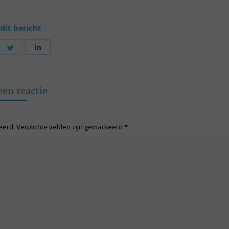
dit bericht
are
Share
Share
on
on
cebook
Twitter
LinkedIn
een reactie
ceerd. Verplichte velden zijn gemarkeerd
*