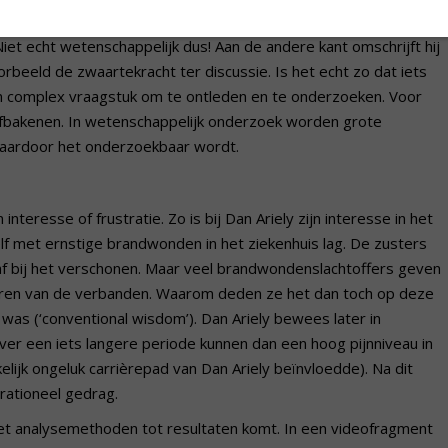
ijk te bewijzen. Als voorbeeld noemde hij Freud, die zodanig
Niet echt wetenschappelijk dus! Aan de andere kant omschrijft hij
rbeeld de zwaartekracht ter discussie. Is het echt zo dat iets
en complex vraagstuk om te ontleden en te onderzoeken. Voor
fbakenen. In wetenschappelijk onderzoek worden grote
waardoor het onderzoekbaar wordt.
teresse of frustratie. Zo is bij Dan Ariely zijn interesse in het
elf met ernstige brandwonden in het ziekenhuis lag. De zusters
f bij het verschonen. Maar veel brandwondenslachtoffers geven
jderen van de verbanden. Waarom deden ze het dan toch op deze
was (‘conventional wisdom’). Dan Ariely bewees later in
er een iets langere periode kunnen dan een hoog pijnniveau in
lijk ongeluk carrièrepad van Dan Ariely beïnvloedde). Na dit
rrationeel gedrag.
et analysemethoden tot resultaten komt. In een videofragment