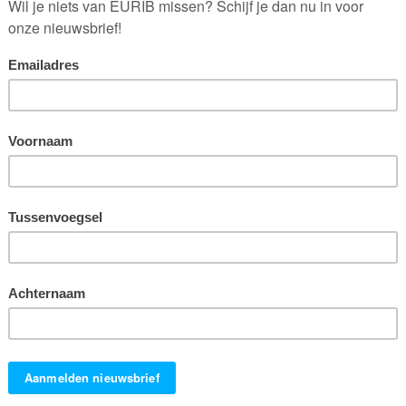
ken
? En waardoor worden wetenschappers aangespoord onderzoek te
e mee op een toegankelijke en ‘luchtige’ ontdekkingsreis. Wat is
elijk denken in je eigen beroepspraktijk?
derzoek falsificeerbaar zijn. Met andere woorden, met je