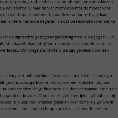
rzoek uit een groot aantal analysemethoden er vier uitkiezen.
n, adviseerde hij haar de vier methoden met de meest voor
es dat niet bepaald wetenschappelijk verantwoord is. Je kunt
n een andere methode negeren, omdat de resultaten wenselijker
 waar op zijn zachts gezegd nogal slordig mee is omgegaan. Dit
 als ‘standaardbehandeling’ werd voorgeschreven. Het directe
verleden… Onnodige slachtoffers die zijn gevallen door een
s Haring niet onbesproken. Zo wordt er in de film ‘On being a
dat gezond zou zijn. Maar er wordt wel een kritische noot aan
uit onderzoeken die gefinancierd zijn door de wijnindustrie. Een
ppelijk onderzoek. Omdat er zo veel bedrijven gebaat zijn bij
nker, zijn hier veel kritische geluiden over te horen. Zo wordt
verdienen, men nooit echt op zoek is naar een effectief en