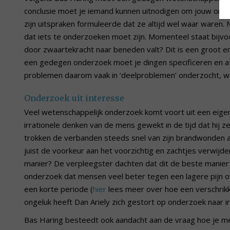
conclusie moet je iemand kunnen uitnodigen om jouw ongel
zijn uitspraken formuleerde dat ze altijd wel waar waren. 
dat iets te onderzoeken moet zijn. Momenteel staat bijvoo
door zwaartekracht naar beneden valt? Dit is een groot 
een gedegen onderzoek moet je dingen specificeren en a
problemen daarom vaak in ‘deelproblemen’ onderzocht, 
Onderzoek uit interesse
Veel wetenschappelijk onderzoek komt voort uit een eigen in
irrationele denken van de mens gewekt in de tijd dat hij z
trokken de verbanden steeds snel van zijn brandwonden a
juist de voorkeur aan het voorzichtig en zachtjes verwi
manier? De verpleegster dachten dat dit de beste manier 
onderzoek dat mensen veel beter tegen een lagere pijn ov
een korte periode (
hier
lees meer over hoe een verschrikke
ongeluk heeft Dan Ariely zich gestort op onderzoek naar i
Bas Haring besteedt ook aandacht aan de vraag hoe je m