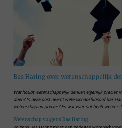
Bas Haring over wetenschappelijk den
Wat houdt wetenschappelijk denken eigenlijk precies in
doen? In deze post neemt wetenschapsfilosoof Bas Haring j
wetenschap nu precies? En wat voor nut heeft wetenschapp
Wetenschap volgens Bas Haring
Volgens Bas Haring moet een gedegen wetenschappelijk on