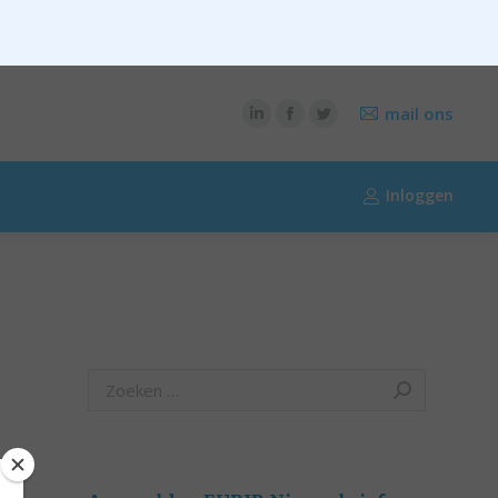
CONTENT
OVER RIK RIEZEBOS
OVER EURIB
mail ons
Inloggen
Search: