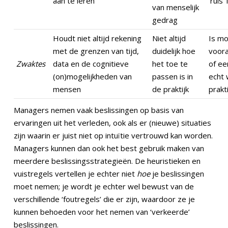
aan te leren
‘ruis’
van menselijk
gedrag
Houdt niet altijd rekening
Niet altijd
Is mo
met de grenzen van tijd,
duidelijk hoe
voora
Zwaktes
data en de cognitieve
het toe te
of ee
(on)mogelijkheden van
passen is in
echt 
mensen
de praktijk
prakti
Managers nemen vaak beslissingen op basis van
ervaringen uit het verleden, ook als er (nieuwe) situaties
zijn waarin er juist niet op intuïtie vertrouwd kan worden.
Managers kunnen dan ook het best gebruik maken van
meerdere beslissingsstrategieën. De heuristieken en
vuistregels vertellen je echter niet
hoe
je beslissingen
moet nemen; je wordt je echter wel bewust van de
verschillende ‘foutregels’ die er zijn, waardoor ze je
kunnen behoeden voor het nemen van ‘verkeerde’
beslissingen.