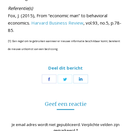
Referentie(s)
Fox, J. (2015), From “economic man” to behavioral
economics.
Harvard Business Review
, vol.93, no.5, p.78-
85.
[1]: Een regel om te gebruiken wanneer er nieuwe informatie beschikbaar komt; berekent
de nieuwe uitkomst van een beslissing.
Deel dit bericht
Share
Share
Share
on
on
on
Facebook
Twitter
LinkedIn
Geef een reactie
Je email adres wordt niet gepubliceerd. Verplichte velden zijn
gemarkeerd
*