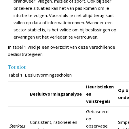
brandweer, vliegen, muziek of sport. Ook bij zeer
onzekere situaties kan het van pas komen om je
intuïtie te volgen. Vooral als je niet altijd terug kunt
vallen op data of informatiebronnen. Wanneer een
sector stabiel is, is het valide om bij beslissingen op
ervaringen uit het verleden te vertrouwen.
In tabel 1 vind je een overzicht van deze verschillende
beslisstrategieën.
Tot slot
Tabel 1:
Besluitvormingsscholen
Heuristieken
Op b
Besluitvormingsanalyse
en
onde
vuistregels
Gebaseerd
op
Consistent, rationeel en
Simpe
Sterktes
observatie