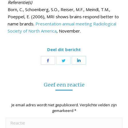
Referentie(s)
Born, C., Schoenberg, S.O., Reiser, M.F., Meindl, T.M.,
Poeppel, E. (2006), MRI shows brains respond better to
name brands.
Presentation annual meeting Radiological
Society of North America
, November.
Deel dit bericht
Share
Share
Share
on
on
on
Facebook
Twitter
LinkedIn
Geef een reactie
Je email adres wordt niet gepubliceerd. Verplichte velden zijn
gemarkeerd
*
Reactie