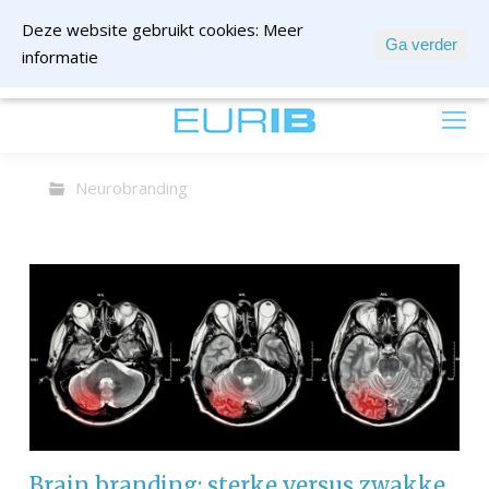
Deze website gebruikt cookies:
Meer
Ga verder
informatie
mail ons
Neurobranding
Brain branding: sterke versus zwakke