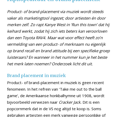
Product- of brand-placement via muziek wordt steeds
vaker als marketingtool ingezet; door artiesten én door
merken zelf. Zo rapt Kanye West in ‘Run this town’ dat hij
keihard werkt, zodat hij zich iets beters kan veroorloven
dan een Toyota RAV4. Maar wat voor effect heeft zo’n
vermelding van een product- of merknaam nu eigenlijk
op brand recall en brand attitude bij een specifieke groep
luisteraars? En wanneer in het nummer kun je het beste
het merk laten noemen? Onderzoek licht dit uit.
Brand placement in muziek
Product- of brand-placement in muziek is geen recent
fenomeen. In het refrein van ‘Take me out to the ball
game’, de Amerikaanse honkbalhymne uit 1908, wordt
bijvoorbeeld verwezen naar
Cracker Jack.
Dit is een
popcornmerk dat in de VS nog altijd te koop is. Soms
gebruiken artiesten een merk vanwege persoonlijke of