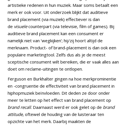
artistieke redenen in hun muziek. Maar soms betaalt een
merk er ook voor. Uit onderzoek blijkt dat auditieve
brand placement (via muziek) effectiever is dan
de
visuele
counterpart (via televisie, film of games). Bij
auditieve brand placement kan een consument er
namelijk niet van ‘wegkijken’; hij/zij hoort altijd de
merknaam. Product- of brand-placement is dan ook een
populaire marketingtool. Zelfs dus als je de meest
sceptische consument wilt bereiken, die er vaak alles aan
doet om reclame-uitingen te ontlopen.
Ferguson en Burkhalter gingen na hoe merkprominentie
en -congruentie de effectiviteit van brand placement in
hiphopmuziek beïnvloeden. Dit deden ze door onder
meer te letten op het effect van brand placement op
brand recall
. Daarnaast werd er ook gelet op de
brand
attitude
, oftewel de houding van de luisteraar ten
opzichte van het merk. Daarbij maakten de