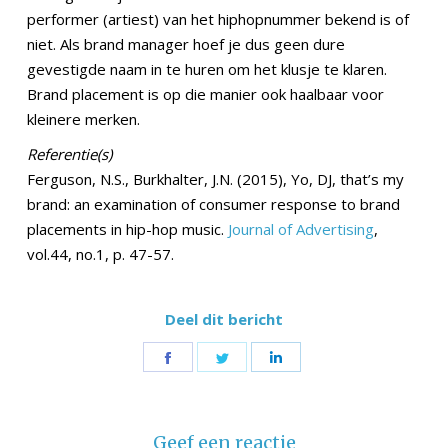
performer (artiest) van het hiphopnummer bekend is of
niet. Als brand manager hoef je dus geen dure
gevestigde naam in te huren om het klusje te klaren.
Brand placement is op die manier ook haalbaar voor
kleinere merken.
Referentie(s)
Ferguson, N.S., Burkhalter, J.N. (2015), Yo, DJ, that’s my
brand: an examination of consumer response to brand
placements in hip-hop music.
Journal of Advertising
,
vol.44, no.1, p. 47-57.
Deel dit bericht
Share
Share
Share
on
on
on
Facebook
Twitter
LinkedIn
Geef een reactie