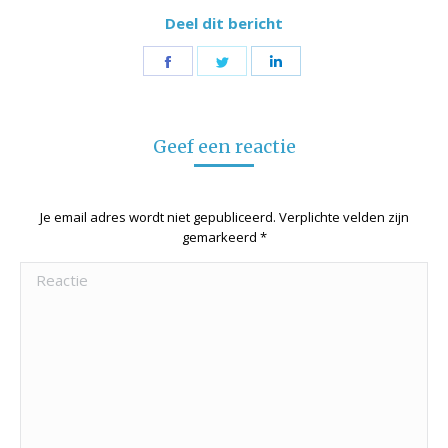
Deel dit bericht
Share
Share
Share
on
on
on
Facebook
Twitter
LinkedIn
Geef een reactie
Je email adres wordt niet gepubliceerd. Verplichte velden zijn
gemarkeerd
*
Reactie