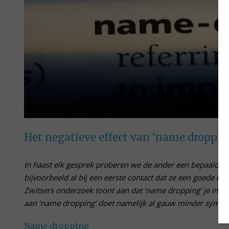
Het negatieve effect van ‘name droppin
In haast elk gesprek proberen we de ander een bepaalde
bijvoorbeeld al bij een eerste contact dat ze een goede beke
Zwitsers onderzoek toont aan dat ‘name dropping’ je imago
aan ‘name dropping’ doet namelijk al gauw minder sympa
Name dropping