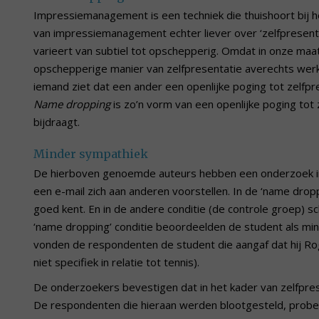
Impressiemanagement is een techniek die thuishoort bij h
van impressiemanagement echter liever over ‘zelfpresent
varieert van subtiel tot opschepperig. Omdat in onze maa
opschepperige manier van zelfpresentatie averechts werk
iemand ziet dat een ander een openlijke poging tot zelfpr
Name dropping
is zo’n vorm van een openlijke poging tot 
bijdraagt.
Minder sympathiek
De hierboven genoemde auteurs hebben een onderzoek in 
een e-mail zich aan anderen voorstellen. In de ‘name dropp
goed kent. En in de andere conditie (de controle groep) sc
‘name dropping’ conditie beoordeelden de student als mi
vonden de respondenten de student die aangaf dat hij Ro
niet specifiek in relatie tot tennis).
De onderzoekers bevestigen dat in het kader van zelfpr
De respondenten die hieraan werden blootgesteld, probeer