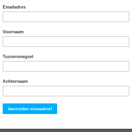
g’
 indruk over onszelf te geven. Sommige mensen noemen
nde zijn van een politicus, tv-ster, beroemde sporter of artiest.
 niet in positieve zin beïnvloedt. Een ontvanger vindt degene die
thiek.