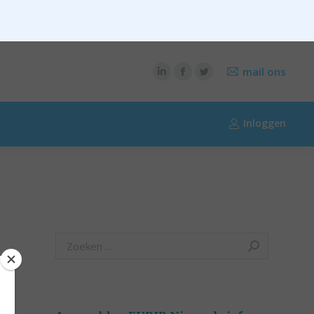
CONTENT
OVER RIK RIEZEBOS
OVER EURIB
mail ons
Inloggen
Search: