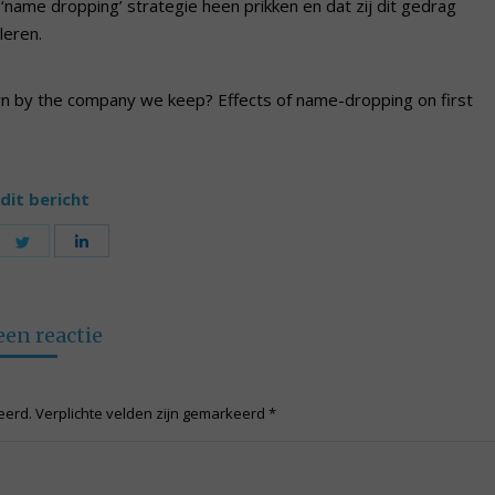
name dropping’ strategie heen prikken en dat zij dit gedrag
leren.
own by the company we keep? Effects of name-dropping on first
dit bericht
are
Share
Share
on
on
cebook
Twitter
LinkedIn
een reactie
ceerd. Verplichte velden zijn gemarkeerd
*