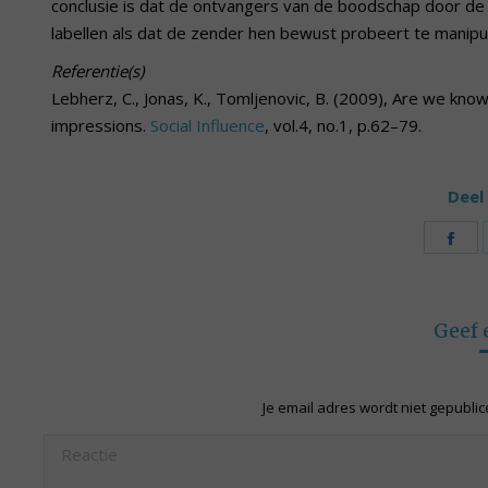
conclusie is dat de ontvangers van de boodschap door de ‘
labellen als dat de zender hen bewust probeert te manipu
Referentie(s)
Lebherz, C., Jonas, K., Tomljenovic, B. (2009), Are we kn
impressions.
Social Influence
, vol.4, no.1, p.62–79.
Deel 
Sh
on
Fa
Geef 
Je email adres wordt niet gepubli
Reactie