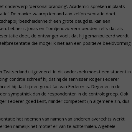
et onderwerp ‘personal branding’. Academici spreken in plaats
atie’. De manier waarop iemand aan zelfpresentatie doet,
tschappij ‘bescheidenheid’ een grote deugd is, kan een
en. Lebherz, Jonas en Tomljenovic vermoedden zelfs dat als
esentatie doet, de ontvanger voelt dat hij gemanipuleerd wordt.
zelfpresentatie die mogelijk niet aan een positieve beeldvorming
Zwitserland uitgevoerd. In dit onderzoek moest een student in
ing’ conditie schreef hij dat hij de tennisser Roger Federer
hreef hij dat hij een groot fan van Federer is. Degenen in de
nder sympathiek dan de respondenten in de controlegroep. Ook
ger Federer goed kent, minder competent (in algemene zin, dus
esentatie het noemen van namen van anderen averechts werkt.
den namelijk het motief er van te achterhalen. Algehele