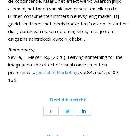
de koopintentie. Maar… het effect werkt waarschijnlijk
alleen bij het tonen van nieuwe producten. Alleen die
kunnen consumenten immers nieuwsgierig maken. Bij
gezichten treedt het ‘peekaboo-effect’ ook op. Je kunt er
dus gebruik van maken op datingsites, mits je een
enigszins aantrekkelijk uiterlijk hebt…
Referentie(s)
Sevilla, J., Meyer, R.J. (2020), Leaving something for the
imagination: the effect of visual concealment on
preferences.
Journal of Marketing
, vol.84, no.4, p.109-
126.
Deel dit bericht
Share
Share
Share
on
on
on
Facebook
Twitter
LinkedIn