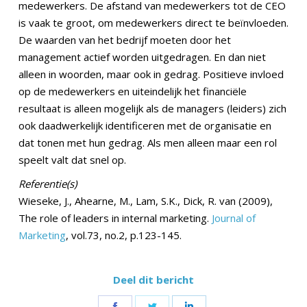
medewerkers. De afstand van medewerkers tot de CEO
is vaak te groot, om medewerkers direct te beïnvloeden.
De waarden van het bedrijf moeten door het
management actief worden uitgedragen. En dan niet
alleen in woorden, maar ook in gedrag. Positieve invloed
op de medewerkers en uiteindelijk het financiële
resultaat is alleen mogelijk als de managers (leiders) zich
ook daadwerkelijk identificeren met de organisatie en
dat tonen met hun gedrag. Als men alleen maar een rol
speelt valt dat snel op.
Referentie(s)
Wieseke, J., Ahearne, M., Lam, S.K., Dick, R. van (2009),
The role of leaders in internal marketing.
Journal of
Marketing
, vol.73, no.2, p.123-145.
Deel dit bericht
Share
Share
Share