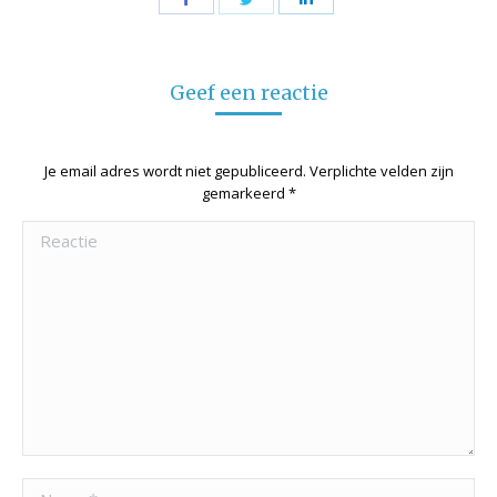
on
on
on
Facebook
Twitter
LinkedIn
Geef een reactie
Je email adres wordt niet gepubliceerd. Verplichte velden zijn
gemarkeerd
*
Reactie
Naam *