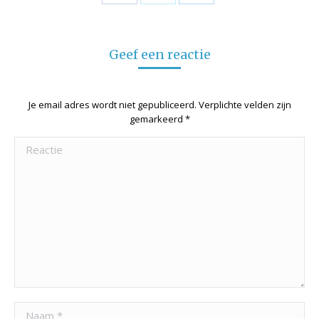
on
on
on
Facebook
Twitter
LinkedIn
Geef een reactie
Je email adres wordt niet gepubliceerd. Verplichte velden zijn
gemarkeerd
*
Reactie
Naam *