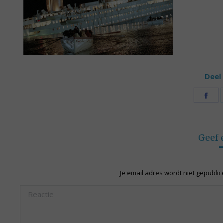
Deel 
Sh
on
Fa
Geef 
Je email adres wordt niet gepubli
Reactie