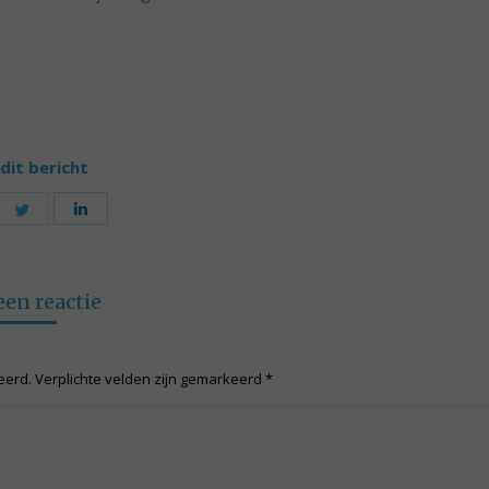
dit bericht
are
Share
Share
on
on
cebook
Twitter
LinkedIn
een reactie
ceerd. Verplichte velden zijn gemarkeerd
*