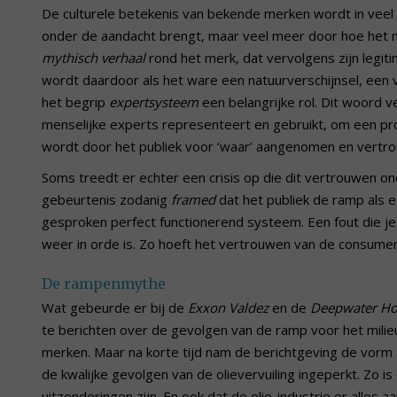
De culturele betekenis van bekende merken wordt in veel 
onder de aandacht brengt, maar veel meer door hoe het 
mythisch verhaal
rond het merk, dat vervolgens zijn legiti
wordt daardoor als het ware een natuurverschijnsel, een v
het begrip
expertsysteem
een belangrijke rol. Dit woord 
menselijke experts representeert en gebruikt, om een pr
wordt door het publiek voor ‘waar’ aangenomen en vertr
Soms treedt er echter een crisis op die dit vertrouwen ond
gebeurtenis zodanig
framed
dat het publiek de ramp als e
gesproken perfect functionerend systeem. Een fout die je
weer in orde is. Zo hoeft het vertrouwen van de consument 
De rampenmythe
Wat gebeurde er bij de
Exxon Valdez
en de
Deepwater Ho
te berichten over de gevolgen van de ramp voor het milie
merken. Maar na korte tijd nam de berichtgeving de vorm 
de kwalijke gevolgen van de olievervuiling ingeperkt. Zo i
uitzonderingen zijn. En ook dat de olie-industrie er alles 