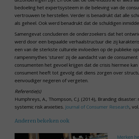
bedoeling het expertsysteem in de beleving van de consu
vertrouwen te herstellen. Verder is benadrukt dat alle schul
als geheel. Ook werd benadrukt dat de schuldigen inmidd
Samengevat concluderen de onderzoekers dat het ontwrich
werd door een bepaalde verhaalstructuur die zij karakte
een van de sterkste culturele invloeden op de publieke op
rampenmythes ‘sturen’ zij de aandacht van de consument 
consumenten het gevoel krijgen dat de crisis hiermee kan
consument heeft tot gevolg dat diens zorgen over structur
eenvoudiger negeren of vergeten.
Referentie(s)
Humphreys, A., Thompson, C.J. (2014), Branding disaster: r
systemic risk anxieties.
Journal of Consumer Research
, vo
Anderen bekeken ook
Merken he