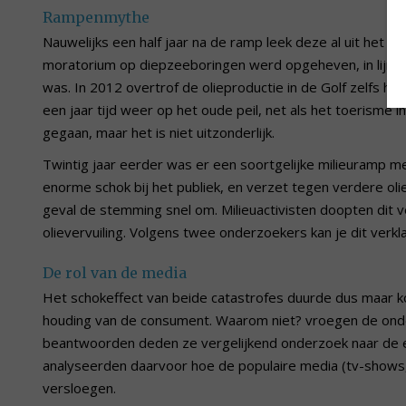
Rampenmythe
Nauwelijks een half jaar na de ramp leek deze al uit het c
moratorium op diepzeeboringen werd opgeheven, in lijn me
was. In 2012 overtrof de olieproductie in de Golf zelfs h
een jaar tijd weer op het oude peil, net als het toerisme in 
gegaan, maar het is niet uitzonderlijk.
Twintig jaar eerder was er een soortgelijke milieuramp m
enorme schok bij het publiek, en verzet tegen verdere oli
geval de stemming snel om. Milieuactivisten doopten dit ve
olievervuiling. Volgens twee onderzoekers kan je dit ver
De rol van de media
Het schokeffect van beide catastrofes duurde dus maar ko
houding van de consument. Waarom niet? vroegen de ond
beantwoorden deden ze vergelijkend onderzoek naar de ef
analyseerden daarvoor hoe de populaire media (tv-shows
versloegen.