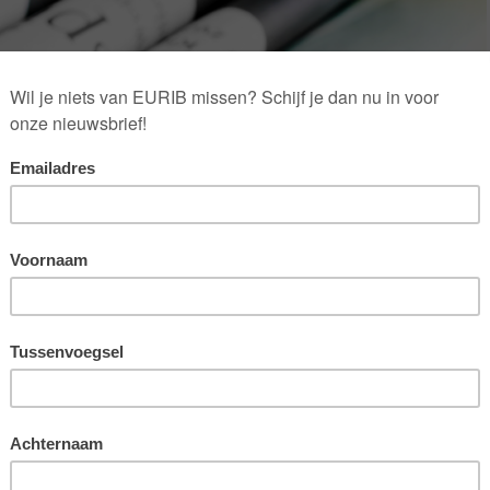
izon in de Golf van Mexico. Elf mensen kwamen om het leven, het
 ontstond groeide uit tot de grootste milieuramp in de
erden, de publieke steun voor offshore olieboringen daalde en
e verwerken. Onnodig te zeggen dat de reputatie van BP ernstig
t.