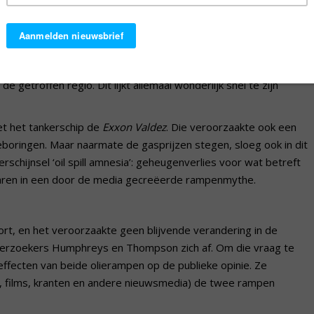
ollectieve geheugen te zijn verdwenen. Het inderhaast ingestelde
t de publieke opinie die alweer grotendeels vóór olieboringen
et niveau van vóór de ramp. Ook de merkreputatie van BP was in
de getroffen regio. Dit lijkt allemaal wonderlijk snel te zijn
et het tankerschip de
Exxon Valdez
. Die veroorzaakte ook een
eboringen. Maar naarmate de gasprijzen stegen, sloeg ook in dit
rschijnsel ‘oil spill amnesia’: geheugenverlies voor wat betreft
klaren in een door de media gecreëerde rampenmythe.
rt, en het veroorzaakte geen blijvende verandering in de
erzoekers Humphreys en Thompson zich af. Om die vraag te
fecten van beide olierampen op de publieke opinie. Ze
, films, kranten en andere nieuwsmedia) de twee rampen