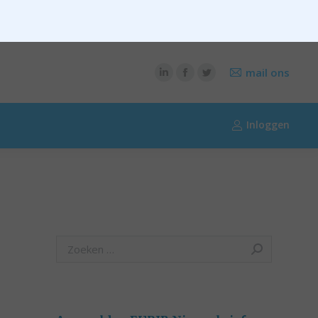
CONTENT
OVER RIK RIEZEBOS
OVER EURIB
mail ons
Inloggen
Search: