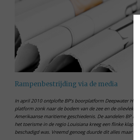
Rampenbestrijding via de media
In april 2010 ontplofte BP’s boorplatform Deepwater Hor
platform zonk naar de bodem van de zee en de olievlek die
Amerikaanse maritieme geschiedenis. De aandelen BP keld
het toerisme in de regio Louisiana kreeg een flinke klap t
beschadigd was. Vreemd genoeg duurde dit alles maar kor