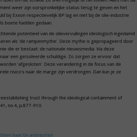
ment weer zijn oorspronkelijke status terug te geven en het
d bij Exxon respectievelijk BP lag en niet bij de olie-industrie
els boete hadden gedaan.
tende potentieel van de olievervuilingen ideologisch ingedamd
riseren als ‘de rampenmythe’. Deze mythe is gepropageerd door
inie die er bestaat: de nationale nieuwsmedia. Via deze
naar een geïsoleerde schuldige. Zo zorgen ze ervoor dat
 worden ‘afgesloten’. Deze verandering in de focus van de
ele risico’s naar de marge zijn verdrongen. Dan kun je ze
eestablishing trust through the ideological containment of
l.41, no.4, p.877-910.
bben baat bij ambiguïteit