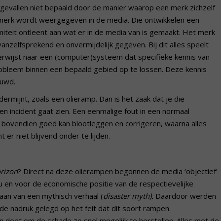
gevallen niet bepaald door de manier waarop een merk zichzelf
merk wordt weergegeven in de media. Die ontwikkelen een
miteit ontleent aan wat er in de media van is gemaakt. Het merk
anzelfsprekend en onvermijdelijk gegeven. Bij dit alles speelt
verwijst naar een (computer)systeem dat specifieke kennis van
obleem binnen een bepaald gebied op te lossen. Deze kennis
ouwd.
ermijnt, zoals een olieramp. Dan is het zaak dat je die
en incident gaat zien. Een eenmalige fout in een normaal
 bovendien goed kan blootleggen en corrigeren, waarna alles
er niet blijvend onder te lijden.
rizon
? Direct na deze olierampen begonnen de media ‘objectief’
u en voor de economische positie van de respectievelijke
aan van een mythisch verhaal (
disaster myth).
Daardoor werden
s de nadruk gelegd op het feit dat dit soort rampen
aan doet om de schade zo snel mogelijk te herstellen. Alles met de