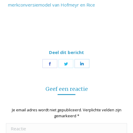
merkconversiemodel van Hofmeyr en Rice
Deel dit bericht
Share
Share
Share
on
on
on
Facebook
Twitter
LinkedIn
Geef een reactie
Je email adres wordt niet gepubliceerd. Verplichte velden zijn
gemarkeerd
*
Reactie