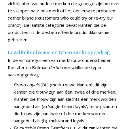
zich klanten van andere merken die geneigd zijn om over
te stappen naar ons merk of het opnieuw te proberen
(‘other brand’s customers who could try or re-try our
brand’). De laatste categorie bevat klanten die de
producten uit de desbetreffende productklasse niet
gebruiken.
Loyaliteitsniveaus en typen aankoopgedrag
In de vijf categorieën van merktrouw onderscheiden
Rossiter en Bellman
dertien
verschillende typen
aankoopgedrag:
Brand Loyals
(BL) (merktrouwe klanten): dit zijn
klanten die trouw zijn aan één, twee of drie merken.
Klanten die trouw zijn aan slechts één merk worden
aangeduid als (a) ‘single-brand loyals’, terwijl klanten
die trouw zijn aan twee of drie merken worden
aangeduid
als (b) ‘multi-brand loyals’.
Favourable Brand Switchers
(FBS): dit zijn klanten die