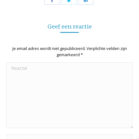
Share
Share
Share
on
on
on
Facebook
Twitter
LinkedIn
Geef een reactie
Je email adres wordt niet gepubliceerd. Verplichte velden zijn
gemarkeerd
*
Reactie
Naam *