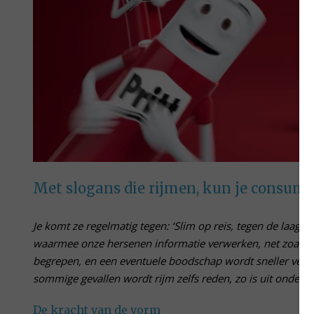
Met slogans die rijmen, kun je consum
Je komt ze regelmatig tegen: ‘Slim op reis, tegen de laags
waarmee onze hersenen informatie verwerken, net zoals 
begrepen, en een eventuele boodschap wordt sneller verwe
sommige gevallen wordt rijm zelfs reden, zo is uit onderz
De kracht van de vorm