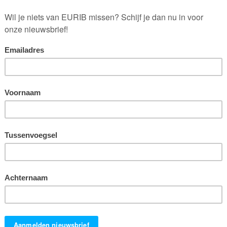
enten aan je merk lijmen
te prijs’, of ‘Raad op mensenmaat’. Rijm kan de snelheid verhogen
herhaling dat doet. Woorden worden eerder herkend en
rkt. Rijm kan de illusie van geloofwaardigheid opwekken, en in
oek gebleken.