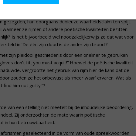
 van een stelling invloed op onze inhoudelijke beoordeling
lijken we zelden te twijfelen aan de betrouwbaarheid van
en gezegden, hun doorgaans dubieuze waarheidsclaim ten spijt.
l wanneer ze rijmen of andere poëtische kwaliteiten bezitten.
enlijk? Is het bijvoorbeeld wel noodzakelijkerwijs zo dat wat voor
ersteld in ‘De één zijn dood is de ander zijn brood’?
et zijn pleidooi geschiedenis door een oneliner te gebruiken
 gloves don’t fit, you must acquit!” Hoewel de poëtische kwaliteit
schaduwde, vergrootte het gebruik van rijm hier de kans dat de
ardoor zouden ze het onbewust als ‘meer waar’ ervaren. Wat als
 find him not guilty!”?
 van een stelling niet meetelt bij de inhoudelijke beoordeling,
ndeel. Zij onderzochten de mate waarin poëtische
f in hun betrouwbaarheid.
de aforismen geselecteerd in de vorm van oude spreekwoorden