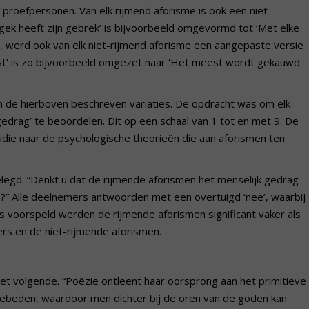
roefpersonen. Van elk rijmend aforisme is ook een niet-
 gek heeft zijn gebrek’ is bijvoorbeeld omgevormd tot ‘Met elke
en, werd ook van elk niet-rijmend aforisme een aangepaste versie
t’ is zo bijvoorbeeld omgezet naar ‘Het meest wordt gekauwd
n de hierboven beschreven variaties. De opdracht was om elk
gedrag’ te beoordelen. Dit op een schaal van 1 tot en met 9. De
ie naar de psychologische theorieën die aan aforismen ten
egd. “Denkt u dat de rijmende aforismen het menselijk gedrag
n?” Alle deelnemers antwoorden met een overtuigd ‘nee’, waarbij
voorspeld werden de rijmende aforismen significant vaker als
s en de niet-rijmende aforismen.
 het volgende. “Poëzie ontleent haar oorsprong aan het primitieve
 gebeden, waardoor men dichter bij de oren van de goden kan