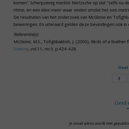
komen”. Scherpzinnig merkte Nietzsche op dat “zelfs nu d
ritme, en een idee meer waar vinden omdat het een metri
De resultaten van het onderzoek van McGlone en Tofighba
beweringen. En uiteraard gelden deze bevindingen ook in 
Referentie(s)
McGlone, M.S., Tofighbakhsh, J. (2000), Birds of a feather 
Science
, vol.11, no.5, p.424-428.
Deel 
Sh
on
Fa
Geef 
Je email adres wordt niet gepubli