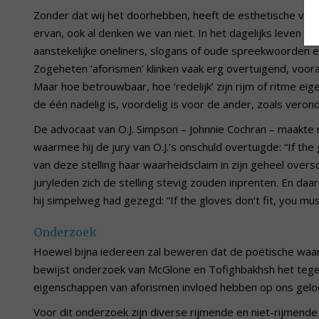
Zonder dat wij het doorhebben, heeft de esthetische vorm
ervan, ook al denken we van niet. In het dagelijks leven b
aanstekelijke oneliners, slogans of oude spreekwoorden 
Zogeheten ‘aforismen’ klinken vaak erg overtuigend, voora
Maar hoe betrouwbaar, hoe ‘redelijk’ zijn rijm of ritme eig
de één nadelig is, voordelig is voor de ander, zoals verond
De advocaat van O.J. Simpson – Johnnie Cochran – maakte m
waarmee hij de jury van O.J.’s onschuld overtuigde: “If the
van deze stelling haar waarheidsclaim in zijn geheel over
juryleden zich de stelling stevig zouden inprenten. En da
hij simpelweg had gezegd: “If the gloves don’t fit, you must
Onderzoek
Hoewel bijna iedereen zal beweren dat de poëtische waarde
bewijst onderzoek van McGlone en Tofighbakhsh het tege
eigenschappen van aforismen invloed hebben op ons geloo
Voor dit onderzoek zijn diverse rijmende en niet-rijmen