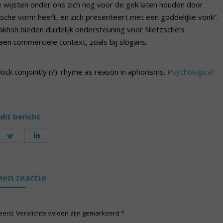
e wijsten onder ons zich nog voor de gek laten houden door
sche vorm heeft, en zich presenteert met een goddelijke vonk”.
khsh bieden duidelijk ondersteuning voor Nietzsche’s
een commerciële context, zoals bij slogans.
flock conjointly (?): rhyme as reason in aphorisms.
Psychological
dit bericht
are
Share
Share
on
on
cebook
Twitter
LinkedIn
een reactie
ceerd. Verplichte velden zijn gemarkeerd
*