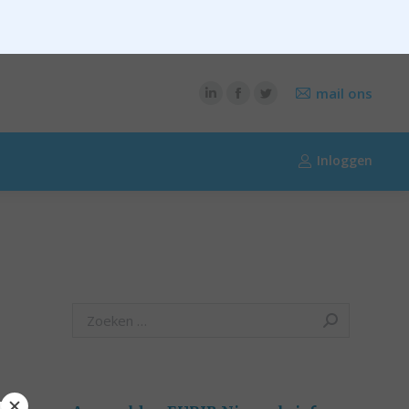
CONTENT
OVER RIK RIEZEBOS
OVER EURIB
mail ons
Inloggen
Search: