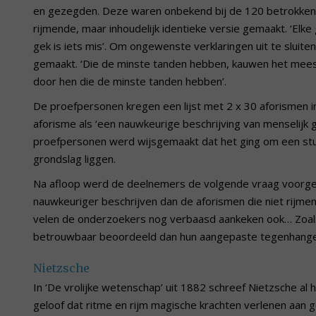
en gezegden. Deze waren onbekend bij de 120 betrokken p
rijmende, maar inhoudelijk identieke versie gemaakt. ‘Elke
gek is iets mis’. Om ongewenste verklaringen uit te sluit
gemaakt. ‘Die de minste tanden hebben, kauwen het mees
door hen die de minste tanden hebben’.
De proefpersonen kregen een lijst met 2 x 30 aforismen i
aforisme als ‘een nauwkeurige beschrijving van menselijk 
proefpersonen werd wijsgemaakt dat het ging om een stud
grondslag liggen.
Na afloop werd de deelnemers de volgende vraag voorgel
nauwkeuriger beschrijven dan de aforismen die niet rijme
velen de onderzoekers nog verbaasd aankeken ook… Zoals 
betrouwbaar beoordeeld dan hun aangepaste tegenhanger
Nietzsche
In ‘De vrolijke wetenschap’ uit 1882 schreef Nietzsche al
geloof dat ritme en rijm magische krachten verlenen aan