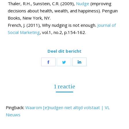
Thaler, R.H., Sunstein, C.R. (2009),
Nudge
(improving
decisions about health, wealth, and happiness). Penguin
Books, New York, NY.
French, J. (2011), Why nudging is not enough.
Journal of
Social Marketing
, vol.1, no.2, p.154-162.
Deel dit bericht
Share
Share
Share
on
on
on
Facebook
Twitter
LinkedIn
1 reactie
Pingback:
Waarom [e]nudgen niet altijd volstaat | VL
Nieuws