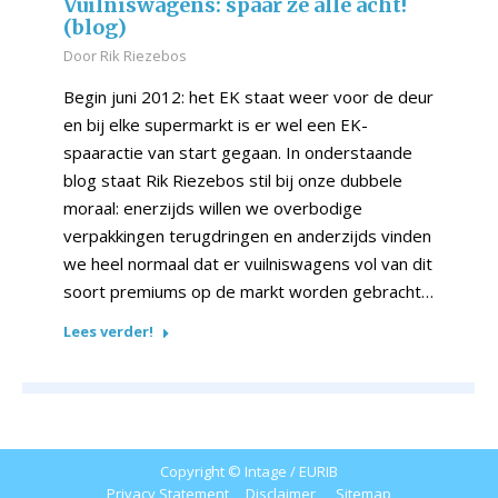
Vuilniswagens: spaar ze alle acht!
(blog)
Door
Rik Riezebos
Begin juni 2012: het EK staat weer voor de deur
en bij elke supermarkt is er wel een EK-
spaaractie van start gegaan. In onderstaande
blog staat Rik Riezebos stil bij onze dubbele
moraal: enerzijds willen we overbodige
verpakkingen terugdringen en anderzijds vinden
we heel normaal dat er vuilniswagens vol van dit
soort premiums op de markt worden gebracht…
Lees verder!
Copyright © Intage / EURIB
Privacy Statement
Disclaimer
Sitemap