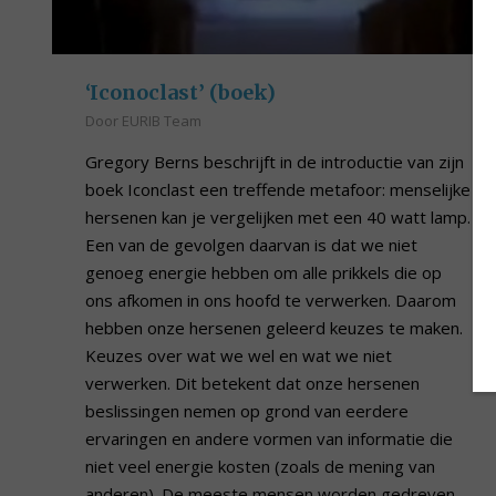
‘Iconoclast’ (boek)
Door
EURIB Team
Gregory Berns beschrijft in de introductie van zijn
boek Iconclast een treffende metafoor: menselijke
hersenen kan je vergelijken met een 40 watt lamp.
Een van de gevolgen daarvan is dat we niet
genoeg energie hebben om alle prikkels die op
ons afkomen in ons hoofd te verwerken. Daarom
hebben onze hersenen geleerd keuzes te maken.
Keuzes over wat we wel en wat we niet
verwerken. Dit betekent dat onze hersenen
beslissingen nemen op grond van eerdere
ervaringen en andere vormen van informatie die
niet veel energie kosten (zoals de mening van
anderen). De meeste mensen worden gedreven