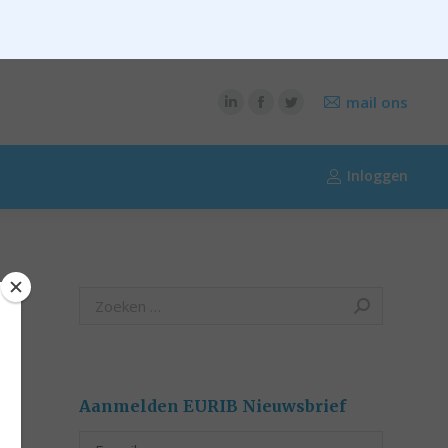
CONTENT
OVER RIK RIEZEBOS
OVER EURIB
mail ons
Inloggen
Search:
Aanmelden EURIB Nieuwsbrief