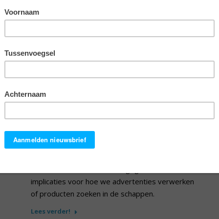
Wat zien we wel en wat niet?
Door
EURIB Team
Inmiddels is bijna iedereen bekend met filmpje
waarbij je moet tellen hoe vaak een bal wordt
overgegooid door een groepje basketballers. Er
loopt dan iemand verkleed als gorilla door het
beeld, maar bijna niemand merkt de gorilla op
(‘gorilla test’, YouTube). Een onderzoek laat echter
zien dat we wel degelijk onbewust en tegelijk
doelbewust informatie verwerken buiten onze
selectieve aandacht om. Dit gegeven heeft
implicaties voor hoe we advertenties verwerken
of producten zoeken in de schappen.
Lees verder!