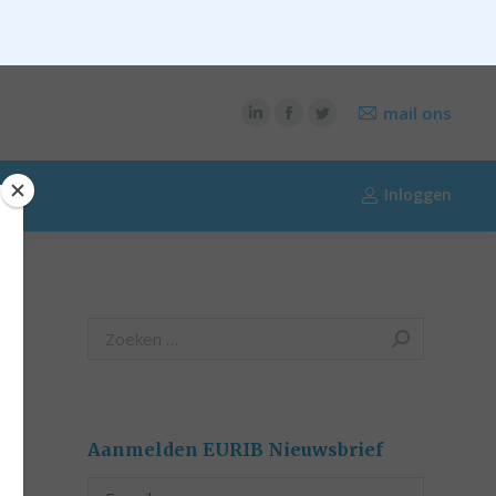
CONTENT
OVER RIK RIEZEBOS
OVER EURIB
mail ons
Inloggen
Search:
Aanmelden EURIB Nieuwsbrief