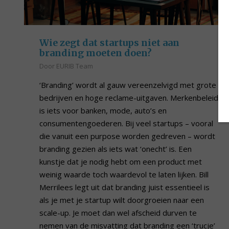
Wie zegt dat startups niet aan
branding moeten doen?
Door
EURIB Team
‘Branding’ wordt al gauw vereenzelvigd met grote
bedrijven en hoge reclame-uitgaven. Merkenbeleid
is iets voor banken, mode, auto’s en
consumentengoederen. Bij veel startups – vooral
die vanuit een purpose worden gedreven – wordt
branding gezien als iets wat ‘onecht’ is. Een
kunstje dat je nodig hebt om een product met
weinig waarde toch waardevol te laten lijken. Bill
Merrilees legt uit dat branding juist essentieel is
als je met je startup wilt doorgroeien naar een
scale-up. Je moet dan wel afscheid durven te
nemen van de misvatting dat branding een ‘trucje’