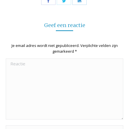
Share
Share
Share
on
on
on
Facebook
Twitter
LinkedIn
Geef een reactie
Je email adres wordt niet gepubliceerd. Verplichte velden zijn
gemarkeerd
*
Reactie
Naam *