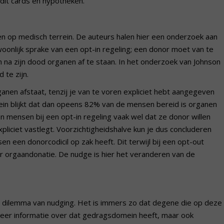
edit cards en hypotheken.
 op medisch terrein. De auteurs halen hier een onderzoek aan
oonlijk sprake van een opt-in regeling; een donor moet van te
jn na zijn dood organen af te staan. In het onderzoek van Johnson
te zijn.
ganen afstaat, tenzij je van te voren expliciet hebt aangegeven
stein blijkt dat dan opeens 82% van de mensen bereid is organen
n mensen bij een opt-in regeling vaak wel dat ze donor willen
pliciet vastlegt. Voorzichtigheidshalve kun je dus concluderen
n een donorcodicil op zak heeft. Dit terwijl bij een opt-out
 orgaandonatie. De nudge is hier het veranderen van de
h dilemma van nudging. Het is immers zo dat degene die op deze
meer informatie over dat gedragsdomein heeft, maar ook