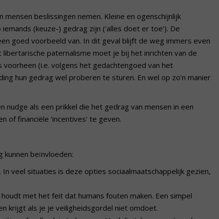
in mensen beslissingen nemen. Kleine en ogenschijnlijk
iemands (keuze-) gedrag zijn (‘alles doet er toe’). De
en goed voorbeeld van. In dit geval blijft de weg immers even
t libertarische paternalisme moet je bij het inrichten van de
s voorheen (i.e. volgens het gedachtengoed van het
uding hun gedrag wel proberen te sturen. En wel op zo’n manier
en nudge als een prikkel die het gedrag van mensen in een
 of financiële ‘incentives’ te geven.
g kunnen beïnvloeden:
 In veel situaties is deze opties sociaalmaatschappelijk gezien,
 houdt met het feit dat humans fouten maken. Een simpel
n krijgt als je je veiligheidsgordel niet omdoet.