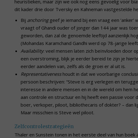
heuristieken, maar zijn we ook nog eens gevoelig voor bi
dit kader drie door Tversky en Kahneman vastgestelde he
Bij
anchoring
geef je iemand bij een vraag een ‘anker’ 
vraagt of Ghandi ouder of jonger dan 144 jaar was toen 
geworden, dan zal de genoemde leeftijd aanzienlijk hog
(Mohandas Karamchand Gandhi werd op 78-jarige leeft
Availability
: veel mensen laten zich beïnvloeden door 
een overstroming, blijk je eerder bereid te zijn je hier
eerder aandelen van, zelfs als de groei er al uit is.
Representativeness
houdt in dat we voorbarige conclus
persoon beschrijven: “Steve is erg verlegen en terugge
interesse in andere mensen en in de wereld om hem h
aan controle en structuur en hij heeft een passie voor
boer, verkoper, piloot, bibliothecaris of dokter? – dan 
Maar misschien is Steve wel piloot.
Zelfcontrolestrategieën
Thaler en Sunstein tonen in het eerste deel van hun boe