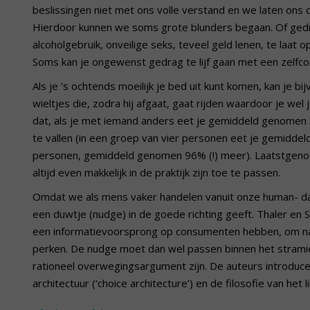
beslissingen niet met ons volle verstand en we laten ons da
Hierdoor kunnen we soms grote blunders begaan. Of gedra
alcoholgebruik, onveilige seks, teveel geld lenen, te laat 
Soms kan je ongewenst gedrag te lijf gaan met een zelfco
Als je ’s ochtends moeilijk je bed uit kunt komen, kan je 
wieltjes die, zodra hij afgaat, gaat rijden waardoor je wel
dat, als je met iemand anders eet je gemiddeld genomen
te vallen (in een groep van vier personen eet je gemidd
personen, gemiddeld genomen 96% (!) meer). Laatstgenoem
altijd even makkelijk in de praktijk zijn toe te passen.
Omdat we als mens vaker handelen vanuit onze human- da
een duwtje (nudge) in de goede richting geeft. Thaler en S
een informatievoorsprong op consumenten hebben, om nad
perken. De nudge moet dan wel passen binnen het strami
rationeel overwegingsargument zijn. De auteurs introduce
architectuur (‘choice architecture’) en de filosofie van het l