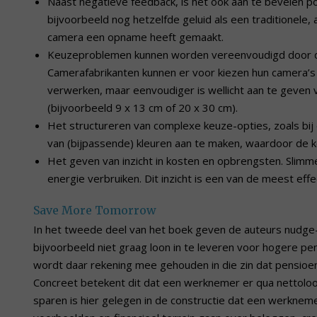
Naast negatieve feedback, is het ook aan te bevelen po
bijvoorbeeld nog hetzelfde geluid als een traditionele
camera een opname heeft gemaakt.
Keuzeproblemen kunnen worden vereenvoudigd door dir
Camerafabrikanten kunnen er voor kiezen hun camera’s 
verwerken, maar eenvoudiger is wellicht aan te geven v
(bijvoorbeeld 9 x 13 cm of 20 x 30 cm).
Het structureren van complexe keuze-opties, zoals bij 
van (bijpassende) kleuren aan te maken, waardoor de 
Het geven van inzicht in kosten en opbrengsten. Slimme
energie verbruiken. Dit inzicht is een van de meest ef
Save More Tomorrow
In het tweede deel van het boek geven de auteurs nudge-v
bijvoorbeeld niet graag loon in te leveren voor hogere p
wordt daar rekening mee gehouden in die zin dat pensioen
Concreet betekent dit dat een werknemer er qua nettoloo
sparen is hier gelegen in de constructie dat een werknemer