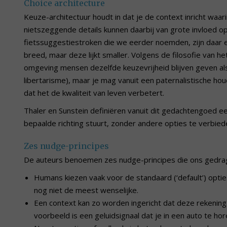
Choice architecture
Keuze-architectuur houdt in dat je de context inricht waar
nietszeggende details kunnen daarbij van grote invloed op 
fietssuggestiestroken die we eerder noemden, zijn daar e
breed, maar deze lijkt smaller. Volgens de filosofie van he
omgeving mensen dezelfde keuzevrijheid blijven geven al
libertarisme), maar je mag vanuit een paternalistische ho
dat het de kwaliteit van leven verbetert.
Thaler en Sunstein definiëren vanuit dit gedachtengoed e
bepaalde richting stuurt, zonder andere opties te verbieden
Zes nudge-principes
De auteurs benoemen zes nudge-principes die ons gedra
Humans kiezen vaak voor de standaard (‘default’) optie.
nog niet de meest wenselijke.
Een context kan zo worden ingericht dat deze rekening
voorbeeld is een geluidsignaal dat je in een auto te hore