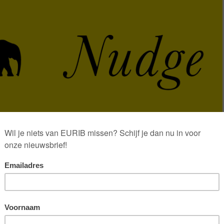
piness’ is een absolute ‘must read’. Nudge gaat simpel gezegd
n duwtje (nudge) kunt geven om bepaald gedrag te vertonen. Een
roken op een weg buiten de bebouwde kom. Deze stroken zorgen
angzamer gaan rijden. De fietssuggestiestroken zijn in dit geval