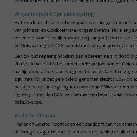
voorbeelden op financieel terrein gaan over beleggen, cr
Orgaandonatie: opt-out regeling
Het derde deel van het boek gaat over nudge-voorbeelden
van Johnson en Goldstein naar orgaandonatie. Nu is er gew
voren een codicil invullen waarop hij aangeeft bereid te zi
en Goldstein geeft 42% van de mensen aan daartoe bereid 
Een op-out regeling houdt in dat iedereen na zijn dood or
dit niet te willen. Uit het onderzoek van Johnson en Gold
na zijn dood af te staan. Volgens Thaler en Sunstein zegge
zijn, maar blijkt dat gemiddeld genomen slechts 50% dit ex
dat bij een opt-in regeling iets meer dan 20% van de mense
regeling meer dan 80% van de mensen beschikbaar is voor
default-optie.
Ethisch dilemma
Thaler en Sunstein besteden ook aandacht aan het ethisc
manier gedrag probeert te veranderen, vaak niet alleen 