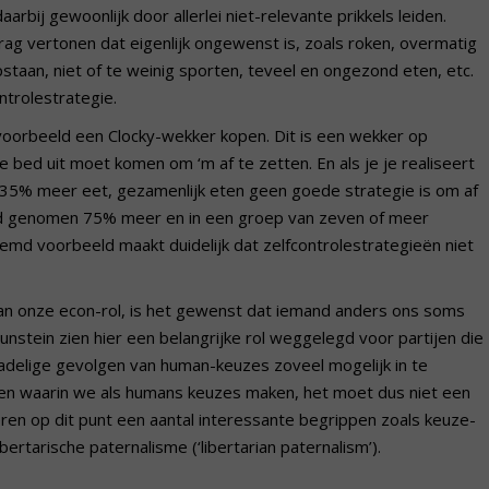
arbij gewoonlijk door allerlei niet-relevante prikkels leiden.
g vertonen dat eigenlijk ongewenst is, zoals roken, overmatig
opstaan, niet of te weinig sporten, teveel en ongezond eten, etc.
ntrolestrategie.
bijvoorbeeld een Clocky-wekker kopen. Dit is een wekker op
 je bed uit moet komen om ‘m af te zetten. En als je je realiseert
 35% meer eet, gezamenlijk eten geen goede strategie is om af
eld genomen 75% meer en in een groep van zeven of meer
d voorbeeld maakt duidelijk dat zelfcontrolestrategieën niet
n onze econ-rol, is het gewenst dat iemand anders ons soms
unstein zien hier een belangrijke rol weggelegd voor partijen die
elige gevolgen van human-keuzes zoveel mogelijk in te
en waarin we als humans keuzes maken, het moet dus niet een
ren op dit punt een aantal interessante begrippen zoals keuze-
ibertarische paternalisme (‘libertarian paternalism’).