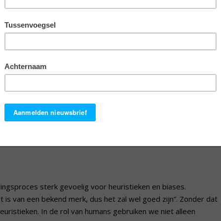
zetten in het begin van hun boek
n: als econs of als humans. Als we
‘reflectief systeem’ (ook wel
en beheerst, rationeel en
en, nemen we beslissingen zonder
vanuit ons ‘automatisch systeem’
jker dan een rationele afweging van
loot’.
gen, maar ook als human. Maar
e meeste beslissingen als humans nemen. Dus: zonder er veel bij
ingsproces sterk gevoelig voor heuristieken en biases.
t is van een bekend merk, dus het zal wel goed zijn”. Zonder dat
heuristieken. In de rol van humans gebruiken we niet alleen