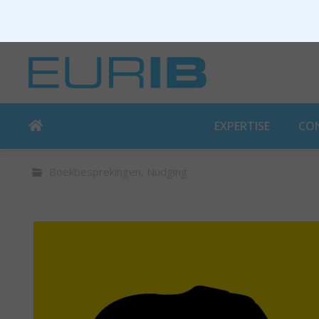
EXPERTISE
CO
Boekbesprekingen
,
Nudging