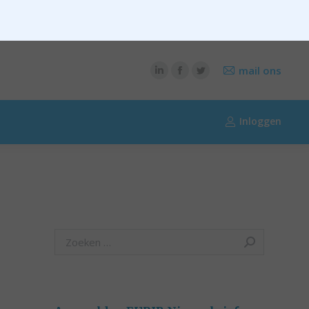
CONTENT
OVER RIK RIEZEBOS
OVER EURIB
mail ons
Inloggen
Search: