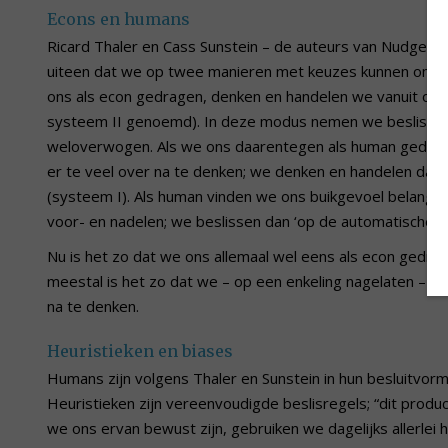
Econs en humans
Ricard Thaler en Cass Sunstein – de auteurs van Nudge – 
uiteen dat we op twee manieren met keuzes kunnen omgaa
ons als econ gedragen, denken en handelen we vanuit ons 
systeem II genoemd). In deze modus nemen we beslissing
weloverwogen. Als we ons daarentegen als human gedrag
er te veel over na te denken; we denken en handelen dan 
(systeem I). Als human vinden we ons buikgevoel belangri
voor- en nadelen; we beslissen dan ‘op de automatische pi
Nu is het zo dat we ons allemaal wel eens als econ gedra
meestal is het zo dat we – op een enkeling nagelaten – d
na te denken.
Heuristieken en biases
Humans zijn volgens Thaler en Sunstein in hun besluitvorm
Heuristieken zijn vereenvoudigde beslisregels; “dit produc
we ons ervan bewust zijn, gebruiken we dagelijks allerlei 