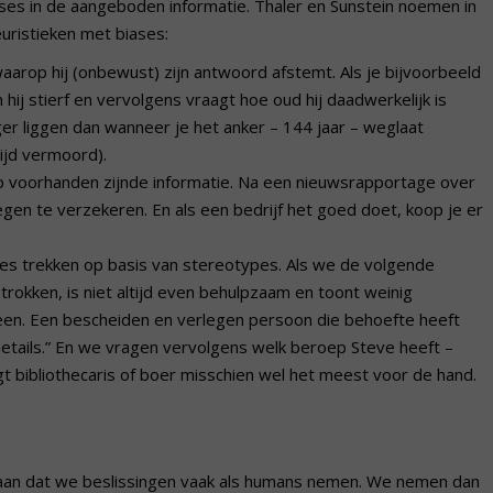
ases in de aangeboden informatie. Thaler en Sunstein noemen in
uristieken met biases:
waarop hij (onbewust) zijn antwoord afstemt. Als je bijvoorbeeld
hij stierf en vervolgens vraagt hoe oud hij daadwerkelijk is
er liggen dan wanneer je het anker – 144 jaar – weglaat
ijd vermoord).
op voorhanden zijnde informatie. Na een nieuwsrapportage over
tegen te verzekeren. En als een bedrijf het goed doet, koop je er
ies trekken op basis van stereotypes. Als we de volgende
trokken, is niet altijd even behulpzaam en toont weinig
een. Een bescheiden en verlegen persoon die behoefte heeft
 details.” En we vragen vervolgens welk beroep Steve heeft –
ligt bibliothecaris of boer misschien wel het meest voor de hand.
k aan dat we beslissingen vaak als humans nemen. We nemen dan