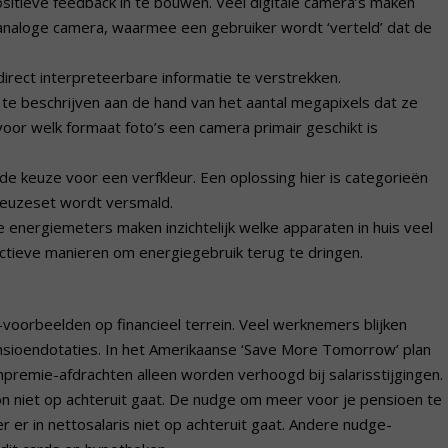
sitieve feedback in te bouwen. Veel digitale camera’s maken
, analoge camera, waarmee een gebruiker wordt ‘verteld’ dat de
ect interpreteerbare informatie te verstrekken.
te beschrijven aan de hand van het aantal megapixels dat ze
oor welk formaat foto’s een camera primair geschikt is
de keuze voor een verfkleur. Een oplossing hier is categorieën
keuzeset wordt versmald.
 energiemeters maken inzichtelijk welke apparaten in huis veel
fectieve manieren om energiegebruik terug te dringen.
oorbeelden op financieel terrein. Veel werknemers blijken
ensioendotaties. In het Amerikaanse ‘Save More Tomorrow’ plan
premie-afdrachten alleen worden verhoogd bij salarisstijgingen.
n niet op achteruit gaat. De nudge om meer voor je pensioen te
 er in nettosalaris niet op achteruit gaat. Andere nudge-