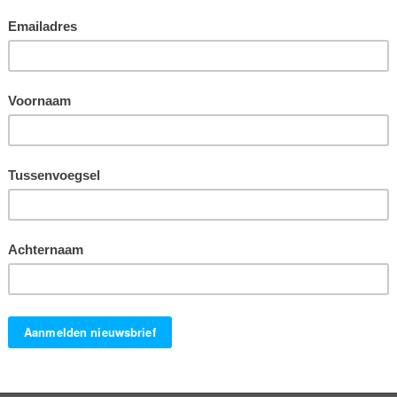
Kunnen apen een merkvoorkeur
ontwikkelen?
Door
EURIB Team
Neurowetenschappers leggen met zekere
regelmaat heel basale processen in onze
hersenen bloot. Bijvoorbeeld dat je bij mannen de
begeerte naar een product kunt prikkelen, door in
een advertentie een schaars geklede vrouw af te
beelden… Deze processen spelen zich veelal af in
ons reptielen- en zoogdierenbrein. Aangezien
apen hier ook over beschikken, kun je je afvragen
of ze langs deze weg ook een merkvoorkeur
kunnen ontwikkelen.
Lees verder!