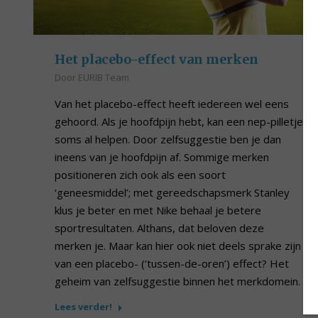
Het placebo-effect van merken
Door
EURIB Team
Van het placebo-effect heeft iedereen wel eens
gehoord. Als je hoofdpijn hebt, kan een nep-pilletje
soms al helpen. Door zelfsuggestie ben je dan
ineens van je hoofdpijn af. Sommige merken
positioneren zich ook als een soort
‘geneesmiddel’; met gereedschapsmerk Stanley
klus je beter en met Nike behaal je betere
sportresultaten. Althans, dat beloven deze
merken je. Maar kan hier ook niet deels sprake zijn
van een placebo- (‘tussen-de-oren’) effect? Het
geheim van zelfsuggestie binnen het merkdomein.
Lees verder!