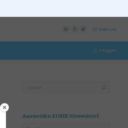
CONTENT
OVER RIK RIEZEBOS
OVER EURIB
mail ons
Inloggen
Search:
Aanmelden EURIB Nieuwsbrief