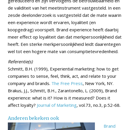
gereduceerd en zijn vervolgens de betrouwbaarheid en
de validiteit van het meetinstrument vastgesteld. In een
zesde deelonderzoek is vastgesteld dat de mate waarin
een experience wordt ervaren, loyaliteit (en
koopgedrag) voorspelt. Brand experience heeft daarbij
meer effect op loyaliteit dan dat merkpersoonlijkheid dat
heeft. Een sterke merkpersoonlijkheid leidt daarentegen
wel tot een hogere mate van consumptietevredenheid.
Referentie(s)
Schmitt, B.H. (1999), Experiential marketing: how to get
companies to sense, feel, think, act, and relate to your
company and brands.
The Free Press
, New York, NY.
Brakus, J.J., Schmitt, B.H., Zarantonello, L. (2009), Brand
experience: what is it? How is it measured? Does it
affect loyalty?
Journal of Marketing
, vol.73, no.3, p.52-68.
Anderen bekeken ook
Brand