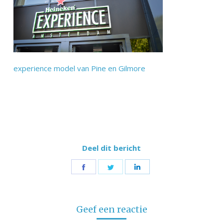
experience model van Pine en Gilmore
Deel dit bericht
Share
Share
Share
on
on
on
Facebook
Twitter
LinkedIn
Geef een reactie