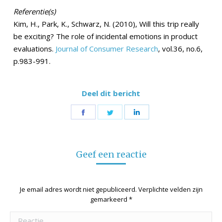
Referentie(s)
Kim, H., Park, K., Schwarz, N. (2010), Will this trip really
be exciting? The role of incidental emotions in product
evaluations.
Journal of Consumer Research
, vol.36, no.6,
p.983-991.
Deel dit bericht
Share
Share
Share
on
on
on
Facebook
Twitter
LinkedIn
Geef een reactie
Je email adres wordt niet gepubliceerd. Verplichte velden zijn
gemarkeerd
*
Reactie