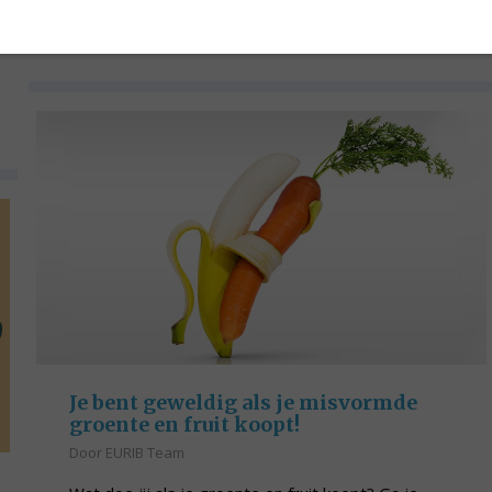
Lees verder!
Je bent geweldig als je misvormde
groente en fruit koopt!
Door
EURIB Team