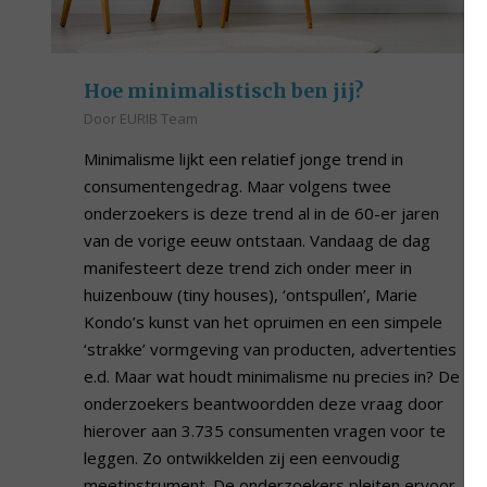
Hoe minimalistisch ben jij?
Door
EURIB Team
Minimalisme lijkt een relatief jonge trend in
consumentengedrag. Maar volgens twee
onderzoekers is deze trend al in de 60-er jaren
van de vorige eeuw ontstaan. Vandaag de dag
manifesteert deze trend zich onder meer in
huizenbouw (tiny houses), ‘ontspullen’, Marie
Kondo’s kunst van het opruimen en een simpele
‘strakke’ vormgeving van producten, advertenties
e.d. Maar wat houdt minimalisme nu precies in? De
onderzoekers beantwoordden deze vraag door
hierover aan 3.735 consumenten vragen voor te
leggen. Zo ontwikkelden zij een eenvoudig
meetinstrument. De onderzoekers pleiten ervoor