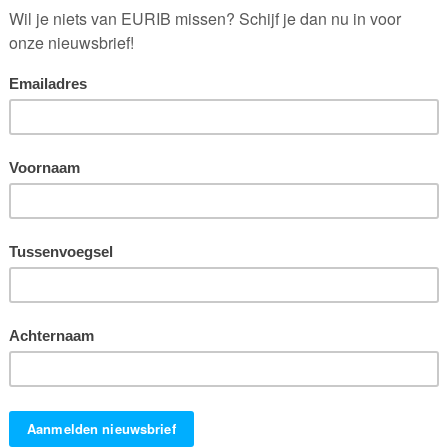
Waarom we ’s ochtends minder
behoefte aan variatie hebben
Door
EURIB Team
Als je een beetje kritisch bent op je eigen
consumptiegedrag, dan weet je dat het soms
lastig is gemaakte keuzes voor jezelf te
verantwoorden. Je keuzegedrag wordt namelijk
deels onbewust bepaald en fysiologische
processen kunnen daarop van invloed zijn. Zo ook
je biologische klok! Onderzoekers vermoedden
dat je ’s ochtends bijvoorbeeld minder behoefte
aan variatie hebt, dan later op de dag. In een
groots opgezet onderzoek tonen ze dit effect aan
en komen ze met verklaringen. Maar… gaat dit dan
ook op voor ochtendmensen?