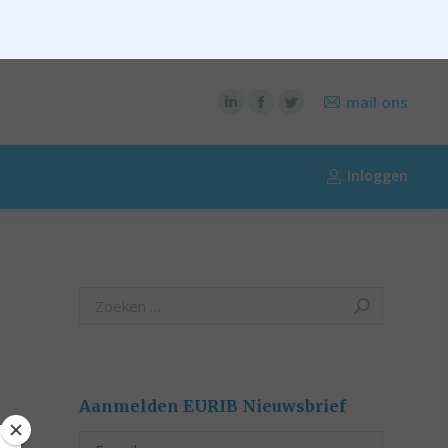
CONTENT
OVER RIK RIEZEBOS
OVER EURIB
mail ons
Inloggen
Search:
Aanmelden EURIB Nieuwsbrief