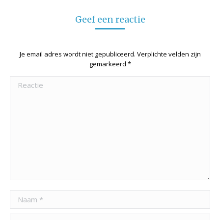
Facebook
Twitter
LinkedIn
Geef een reactie
Je email adres wordt niet gepubliceerd. Verplichte velden zijn
gemarkeerd
*
Reactie
Naam *
Email *