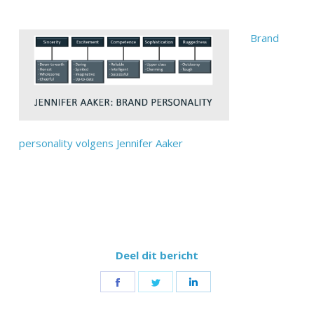
Brand
personality volgens Jennifer Aaker
Deel dit bericht
Share
Share
Share
on
on
on