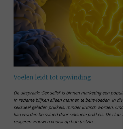
Voelen leidt tot opwinding
De uitspraak: ‘Sex sells!’ is binnen marketing een populair 
in reclame blijken alleen mannen te beïnvloeden. In dive
seksueel geladen prikkels, minder kritisch worden. Onde
kan worden beïnvloed door seksuele prikkels. De clou zit i
reageren vrouwen vooral op hun tastzin…