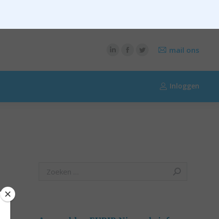
CONTENT
OVER RIK RIEZEBOS
OVER EURIB
mail ons
Inloggen
Search: