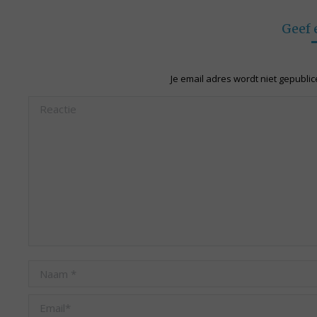
Fa
Geef 
Je email adres wordt niet gepubli
Reactie
Naam *
Email *