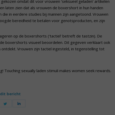
t gekozen omdat dit voor vrouwen ‘seksueel geladen’ artikelen
aten laten zien dat als vrouwen de boxershort in hun handen
 die in eerdere studies bij mannen zijn aangetoond. Vrouwen
oogde bereidheid te betalen voor genotsproducten, en zijn
eageren op de boxershorts (‘tactiel’ betreft de tastzin). De
de boxershorts visueel beoordelen. Dit gegeven verklaart ook
ntdekt. Vrouwen zijn tactiel ingesteld, in tegenstelling tot
eling! Touching sexually laden stimuli makes women seek rewards.
dit bericht
are
Share
Share
on
on