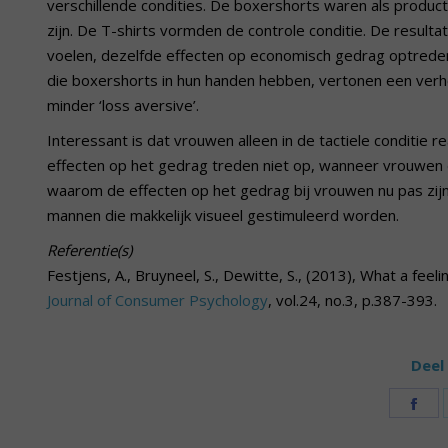
verschillende condities. De boxershorts waren als produc
zijn. De T-shirts vormden de controle conditie. De result
voelen, dezelfde effecten op economisch gedrag optreden
die boxershorts in hun handen hebben, vertonen een verh
minder ‘loss aversive’.
Interessant is dat vrouwen alleen in de tactiele conditie r
effecten op het gedrag treden niet op, wanneer vrouwen 
waarom de effecten op het gedrag bij vrouwen nu pas zijn o
mannen die makkelijk visueel gestimuleerd worden.
Referentie(s)
Festjens, A., Bruyneel, S., Dewitte, S., (2013), What a fe
Journal of Consumer Psychology
, vol.24, no.3, p.387-393.
Deel 
Sh
on