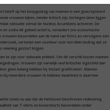
ffect heeft op het koopgedrag van mannen is een geaccepteerd
ie vrouwen kijken, minder kritisch zijn, kortingen laten liggen
op omdat seksuele stimuli de Nucleus Accumbens activeren. De
 en zodra dit gebied actief is, verandert ons economische
e vrouwen beoordelen aan de hand van foto’s en vervolgens een
nderzoek, vertonen een voorkeur voor een klein bedrag dat ze
 rekening gestort krijgen.
 te zijn voor seksuele prikkels. Om dit verschil tussen mannen
gedragen. Vrouwen zijn namelijk veel kritischer ingesteld dan
or geen belang hebben bij ‘instant gratification’. Mannen
en bij meerdere vrouwen te hebben; kwantiteit is daarmee
witte tonen nu aan dat de hierboven beschreven redenering
kwaliteit van T-shirts en boxershorts beoordelen onder