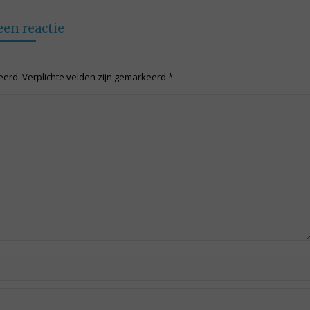
cebook
Twitter
LinkedIn
een reactie
ceerd. Verplichte velden zijn gemarkeerd
*