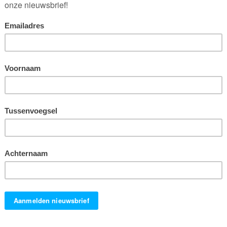
adagium. Toch bleek dat dit niet altijd opgaat; seksuele prikkels
rse onderzoeken is aangetoond dat mannen na het zien van
rzoek toont nu echter aan dat ook het koopgedrag van vrouwen
n de aard van de prikkel; waar mannen visueel zijn ingesteld,