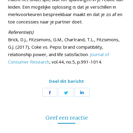
leiden. Een mogelijke oplossing is dat je verschillen in
merkvoorkeuren bespreekbaar maakt en dat je zo af en
toe concessies naar je partner doet.
Referentie(s)
Brick, D.J., Fitzsimons, G.M., Chartrand, T.L., Fitzsimons,
G.J. (2017), Coke vs. Pepsi: brand compatibility,
relationship power, and life satisfaction.
Journal of
Consumer Research
, vol.44, no.5, p.991-1014.
Deel dit bericht
Share
Share
Share
on
on
on
Facebook
Twitter
LinkedIn
Geef een reactie