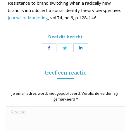
Resistance to brand switching when a radically new
brand is introduced: a social identity theory perspective.
Journal of Marketing
, vol.74, no.6, p.128-146.
Deel dit bericht
Share
Share
Share
on
on
on
Facebook
Twitter
LinkedIn
Geef een reactie
Je email adres wordt niet gepubliceerd. Verplichte velden zijn
gemarkeerd
*
Reactie