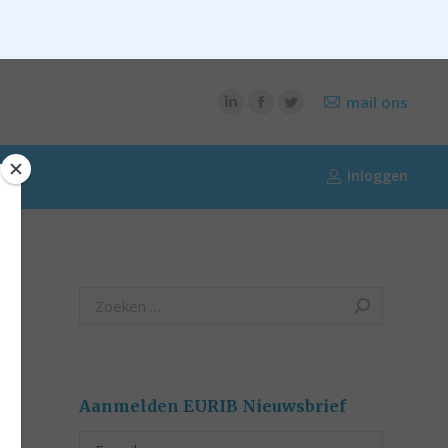
CONTENT
OVER RIK RIEZEBOS
OVER EURIB
mail ons
Inloggen
Search:
Aanmelden EURIB Nieuwsbrief