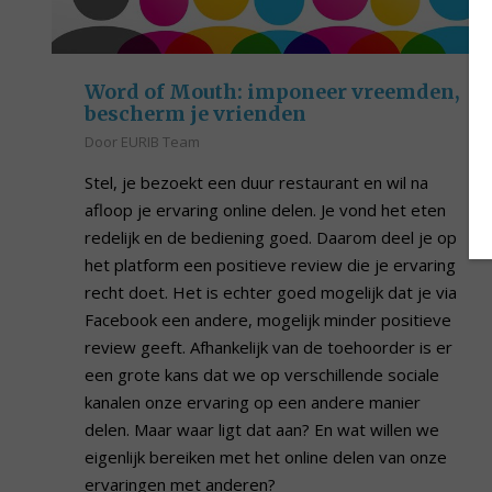
Word of Mouth: imponeer vreemden,
bescherm je vrienden
Door
EURIB Team
Stel, je bezoekt een duur restaurant en wil na
afloop je ervaring online delen. Je vond het eten
redelijk en de bediening goed. Daarom deel je op
het platform een positieve review die je ervaring
recht doet. Het is echter goed mogelijk dat je via
Facebook een andere, mogelijk minder positieve
review geeft. Afhankelijk van de toehoorder is er
een grote kans dat we op verschillende sociale
kanalen onze ervaring op een andere manier
delen. Maar waar ligt dat aan? En wat willen we
eigenlijk bereiken met het online delen van onze
ervaringen met anderen?