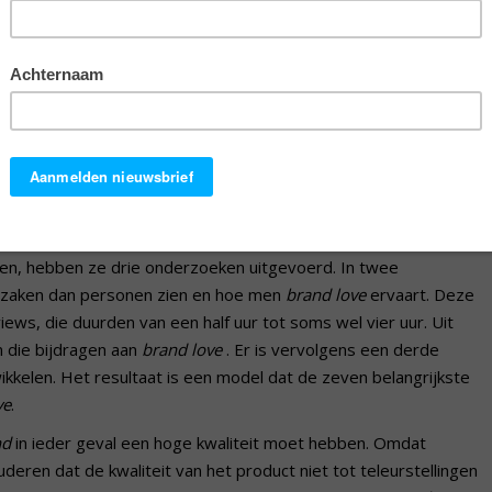
maar ook de ‘liefde’ van een consument voor een merk. Probeer
isch over zijn merk te praten. De kans is groot dat zo’n
kend dat door
brand love
consumenten trouwer aan het merk in
len en dat ze eerder bereid zijn deze merken te ‘vergeven’ als
ds niet wat
brand love
precies inhoudt en hoe je het kunt meten.
 aan
brand love
dezelfde principes ten grondslag liggen als aan
maal niet wat ‘liefde voor merken’ precies is en waar het door
en, hebben ze drie onderzoeken uitgevoerd. In twee
 zaken dan personen zien en hoe men
brand love
ervaart. Deze
ws, die duurden van een half uur tot soms wel vier uur. Uit
 die bijdragen aan
brand love
. Er is vervolgens een derde
kelen. Het resultaat is een model dat de zeven belangrijkste
ve
.
nd
in ieder geval een hoge kwaliteit moet hebben. Omdat
luderen dat de kwaliteit van het product niet tot teleurstellingen