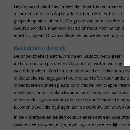
Liefde maakt blind. Niet alleen de liefde tussen mensen, 
maar eens met een Apple-adept of een Harley-bezitter krit
gesprek op niets uitloopt. Op grond van onderzoek is be
kwestie worden. Maar ook dat ze er meer voor willen beta
er iets misgaat. Ondanks deze kennis weten we nog stee
Kwalitatief onderzoek
De onderzoekers Batra, Ahuvia en Bagozzi betwijfelen of
de liefde tussen personen. Volgens hen weten we nog hele
wordt beïnvloed. Om hier een antwoord op te kunnen gev
onderzoeken is nagegaan hoe mensen liefde voor andere
onderzoeken vonden plaats door middel van diepte-intervie
deze twee onderzoeken kwamen veel factoren naar voren
onderzoek uitgevoerd om een conceptueel model te ontwik
factoren bevat die bijdragen aan de opbouw van
brand lo
In de onderzoeken zeiden consumenten dat een
love bra
kwaliteit een subjectief gegeven is, moet je eigenlijk conc