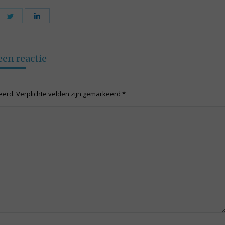
are
Share
Share
on
on
cebook
Twitter
LinkedIn
een reactie
ceerd. Verplichte velden zijn gemarkeerd
*