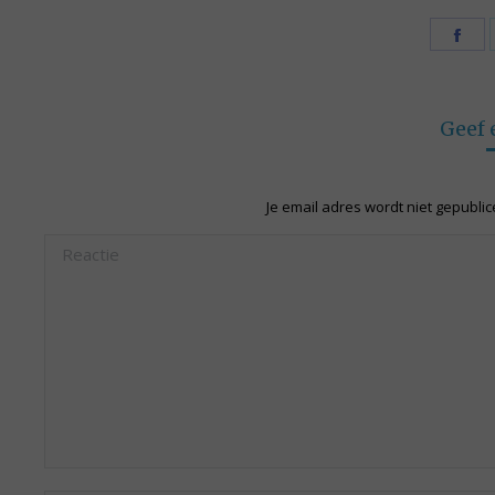
Sh
on
Fa
Geef 
Je email adres wordt niet gepubli
Reactie