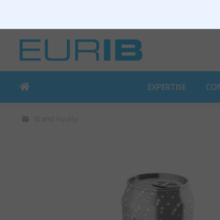
EXPERTISE
CO
Brand loyalty