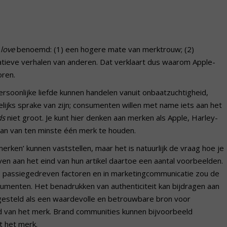
love
benoemd: (1) een hogere mate van merktrouw; (2)
atieve verhalen van anderen. Dat verklaart dus waarom Apple-
oren.
soonlijke liefde kunnen handelen vanuit onbaatzuchtigheid,
welijks sprake van zijn; consumenten willen met name iets aan het
ds
niet groot. Je kunt hier denken aan merken als Apple, Harley-
an van ten minste één merk te houden.
erken’ kunnen vaststellen, maar het is natuurlijk de vraag hoe je
n aan het eind van hun artikel daartoe een aantal voorbeelden.
de passiegedreven factoren en in marketingcommunicatie zou de
sumenten. Het benadrukken van authenticiteit kan bijdragen aan
gesteld als een waardevolle en betrouwbare bron voor
id van het merk. Brand communities kunnen bijvoorbeeld
t het merk.