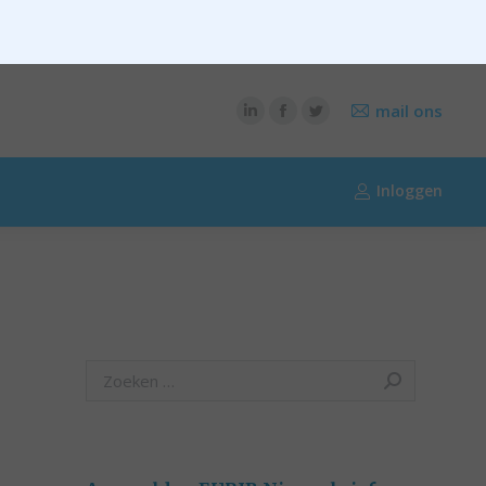
CONTENT
OVER RIK RIEZEBOS
OVER EURIB
mail ons
Inloggen
Search: