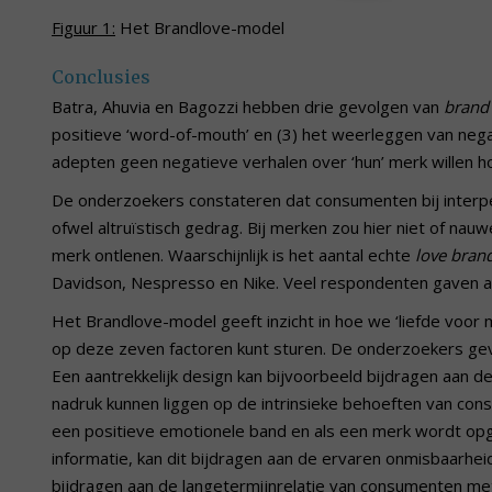
Figuur 1:
Het Brandlove-model
Conclusies
Batra, Ahuvia en Bagozzi hebben drie gevolgen van
brand 
positieve ‘word-of-mouth’ en (3) het weerleggen van neg
adepten geen negatieve verhalen over ‘hun’ merk willen h
De onderzoekers constateren dat consumenten bij interper
ofwel altruïstisch gedrag. Bij merken zou hier niet of nau
merk ontlenen. Waarschijnlijk is het aantal echte
love bran
Davidson, Nespresso en Nike. Veel respondenten gaven a
Het Brandlove-model geeft inzicht in hoe we ‘liefde voor m
op deze zeven factoren kunt sturen. De onderzoekers geve
Een aantrekkelijk design kan bijvoorbeeld bijdragen aan 
nadruk kunnen liggen op de intrinsieke behoeften van con
een positieve emotionele band en als een merk wordt op
informatie, kan dit bijdragen aan de ervaren onmisbaarhe
bijdragen aan de langetermijnrelatie van consumenten me