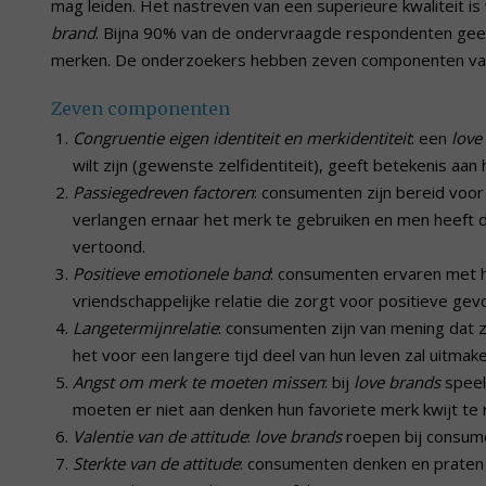
mag leiden. Het nastreven van een superieure kwaliteit is 
brand
. Bijna 90% van de ondervraagde respondenten geef
merken. De onderzoekers hebben zeven componenten v
Zeven componenten
Congruentie eigen identiteit en merkidentiteit
: een
love
wilt zijn (gewenste zelfidentiteit), geeft betekenis aan
Passiegedreven factoren
: consumenten zijn bereid voo
verlangen ernaar het merk te gebruiken en men heeft d
vertoond.
Positieve emotionele band
: consumenten ervaren met
vriendschappelijke relatie die zorgt voor positieve gev
Langetermijnrelatie
: consumenten zijn van mening dat 
het voor een langere tijd deel van hun leven zal uitmake
Angst om merk te moeten missen
: bij
love brands
speel
moeten er niet aan denken hun favoriete merk kwijt te 
Valentie van de attitude
:
love brands
roepen bij consume
Sterkte van de attitude
: consumenten denken en praten