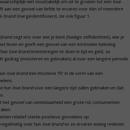
waarschijnlijk niet noodzakelijk om uit te groeien tot een
love
t aan een gevoel van liefde te ervaren voor één of meerdere
an
brand love
geïdentificeerd, zie ook figuur 1.
 brand
zegt iets over wie je bent (huidige zelfidentiteit), wie je
 het leven en geeft een gevoel van een intrinsieke beloning.
r hun
love brand
investeringen te doen in tijd en geld, ze
it gedrag (investeren en gebruiken) al over een langere periode
 hun
love brand
een intuïtieve ‘fit’ in de vorm van een
oelens.
ze hun
love brand
voor een langere tijd zullen gebruiken en dat
n.
t het gevoel van onmisbaarheid een grote rol; consumenten
raken.
nten relatief sterke positieve gevoelens op.
 regelmatig over hun
love brand
en ze ervaren weinig redenen