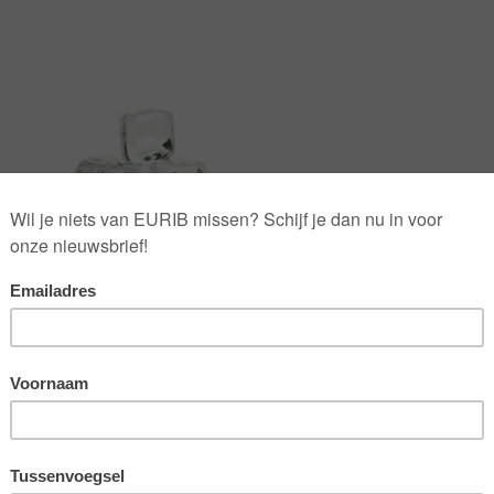
e marketing het begrip ‘brand love’ op de kaart gezet. Echt
ijn merken waar consumenten een heuse liefdesrelatie mee
ld te vergelijken met de liefde tussen mensen, of loopt deze
genomen om zich verder in dit fenomeen te verdiepen.