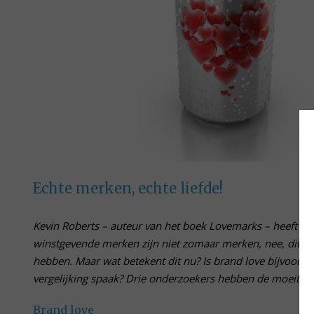
Echte merken, echte liefde!
Kevin Roberts – auteur van het boek Lovemarks – heeft in d
winstgevende merken zijn niet zomaar merken, nee, dit z
hebben. Maar wat betekent dit nu? Is brand love bijvoorbee
vergelijking spaak? Drie onderzoekers hebben de moeite 
Brand love