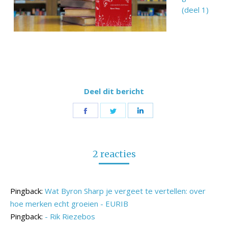
(deel 1)
Deel dit bericht
Share
Share
Share
on
on
on
Facebook
Twitter
LinkedIn
2 reacties
Pingback:
Wat Byron Sharp je vergeet te vertellen: over
hoe merken echt groeien - EURIB
Pingback:
- Rik Riezebos