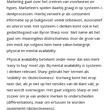
Marketing gaat over het creëren van voorkeuren en
hypes. Marketeers spelen daarbij graag in op systeem-I-
denkprocessen. Hierbij verwerk je als consument
informatie op je buikgevoel: veelal onbewust, associatief
en uiterst snel. Het systeem-I-denken komt ook in het
gedachtegoed van Byron Sharp voor. Met name als het
gaat om
meaningless distinctiveness
. Voor de groei van
een merk zijn volgens hem twee zaken belangrijk:
physical en mental availability.
Physical availability betekent onder meer dat een merk
‘easy to buy’ moet zijn. Bij mental availability is systeem-
I denken relevant. Sharp gebruikt hier termen als
‘visibility’ en ‘distinctiveness’. Kortweg komt het erop
neer dat, als je niet op het netvlies van de klant valt, je
niet wordt overwogen. Het gaat volgens Sharp er niet
zozeer om je van andere merken te onderscheiden
(differentiation), maar om ertussen te worden
opgemerkt (distinctiveness).