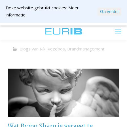
Deze website gebruikt cookies:
Meer
Ga verder
informatie
mail ons
Blogs van Rik Riezebos
,
Brandmanagement
Wat Byron Sharp je vergeet te