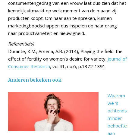
consumentengedrag van een vrouw laat dus zien dat het
kennelijk uitmaakt op welk moment van de maand zij
producten koopt. Om haar aan te spreken, kunnen
marketingboodschappen dus inspelen op haar drang
naar productvariëteit en nieuwigheid.
Referentie(s)
Durante, K.M., Arsena, A.R. (2014), Playing the field: the
effect of fertility on women’s desire for variety.
Journal of
Consumer Research
, vol.41, no.6, p.1372-1391.
Anderen bekeken ook
Waarom
we ’s
ochtends
minder
behoefte
aan