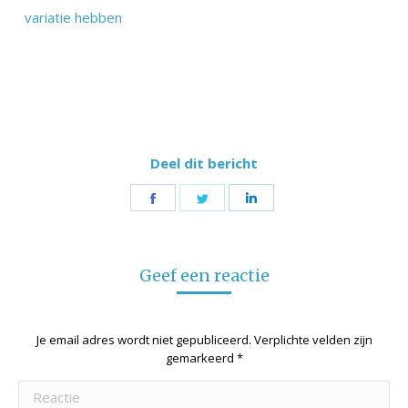
variatie hebben
Deel dit bericht
Share
Share
Share
on
on
on
Facebook
Twitter
LinkedIn
Geef een reactie
Je email adres wordt niet gepubliceerd. Verplichte velden zijn
gemarkeerd
*
Reactie