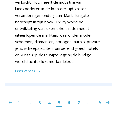
verkocht. Toch heeft de industrie van
luxegoederen in de loop der tijd groter
veranderingen ondergaan. Mark Tungate
beschrijft in zijn boek Luxury world de
ontwikkeling van luxemerken in de meest
uiteenlopende markten, waaronder mode,
schoenen, diamanten, horloges, auto’s, private
jets, scheepsjachten, onroerend goed, hotels
en kunst. Op deze wijze legt hij de huidige
wereld achter luxemerken bloot.
Lees verder!
1
…
3
4
5
6
7
…
9