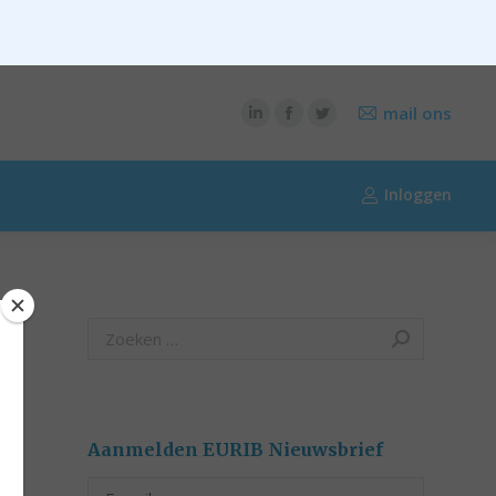
CONTENT
OVER RIK RIEZEBOS
OVER EURIB
mail ons
Inloggen
Search:
Aanmelden EURIB Nieuwsbrief