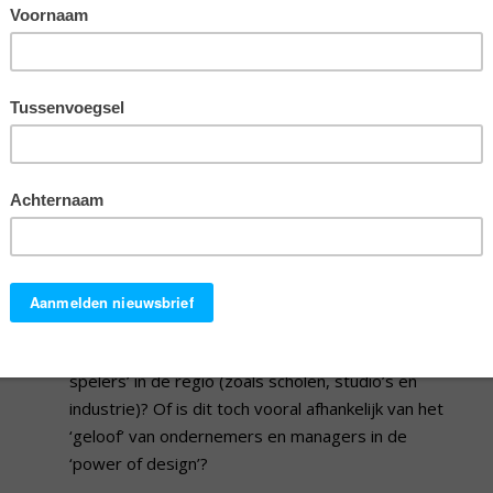
Innovatie door design
Door
EURIB Team
Naarmate er meer concurrenten op een markt
actief zijn, is het moeilijker om je als aanbieder te
onderscheiden. Design is wel eens benoemd als
een van de laatste mogelijkheden van
differentiatie. Relevante vraag is wat de condities
zijn waaronder het ‘design denken’ in een
onderneming tot bloei kan komen. Is dit afhankelijk
van de aanwezigheid van verschillende ‘design
spelers’ in de regio (zoals scholen, studio’s en
industrie)? Of is dit toch vooral afhankelijk van het
‘geloof’ van ondernemers en managers in de
‘power of design’?