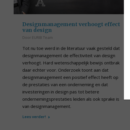
Designmanagement verhoogt effect
van design
Door
EURIB Team
Tot nu toe werd in de literatuur vaak gesteld dat
designmanagement de effectiviteit van design
verhoogt. Hard wetenschappelijk bewijs ontbrak
daar echter voor. Onderzoek toont aan dat
designmanagement een positief effect heeft op
de prestaties van een onderneming en dat
investeringen in design pas tot betere
ondernemingsprestaties leiden als ook sprake is
van designmanagement.
Lees verder!