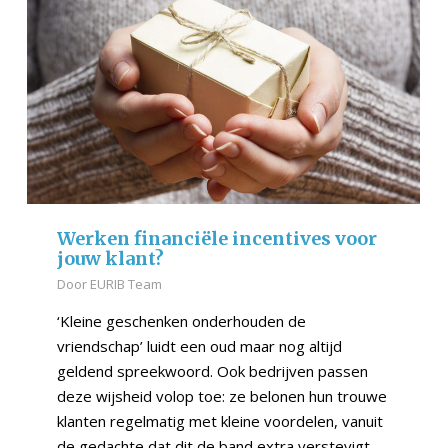
Werken financiële incentives voor
jouw klant?
Door
EURIB Team
‘Kleine geschenken onderhouden de
vriendschap’ luidt een oud maar nog altijd
geldend spreekwoord. Ook bedrijven passen
deze wijsheid volop toe: ze belonen hun trouwe
klanten regelmatig met kleine voordelen, vanuit
de gedachte dat dit de band extra verstevigt.