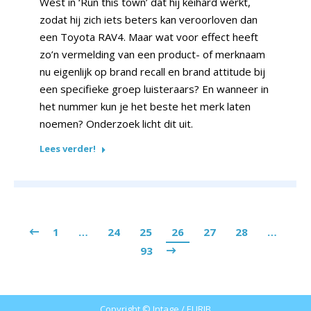
West in ‘Run this town’ dat hij keihard werkt,
zodat hij zich iets beters kan veroorloven dan
een Toyota RAV4. Maar wat voor effect heeft
zo’n vermelding van een product- of merknaam
nu eigenlijk op brand recall en brand attitude bij
een specifieke groep luisteraars? En wanneer in
het nummer kun je het beste het merk laten
noemen? Onderzoek licht dit uit.
Lees verder!
1
…
24
25
26
27
28
…
93
Copyright © Intage / EURIB